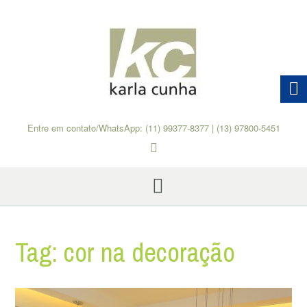
Skip
to
content
Entre em contato/WhatsApp: (11) 99377-8377 | (13) 97800-5451
Tag:
cor na decoração