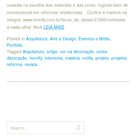
ousadia na escolha dos materiais e das cores, fugindo bem do
convencional em reformas residenciais. Confira a matéria na
íntegra: www.homify.com.br/livros_de_ideias/37085/contraste-
a-cada-olhar Você
LEIA MAIS
Posted in
Arquitetura
,
Arte e Design
,
Eventos e Mídia
,
Portfólio
Tagged
Arquitetura
,
artigo
,
cor na decoração
,
cores
,
decoração
,
homify
,
interiores
,
matéria
,
mídia
,
projeto
,
projetos
,
reforma
,
revista