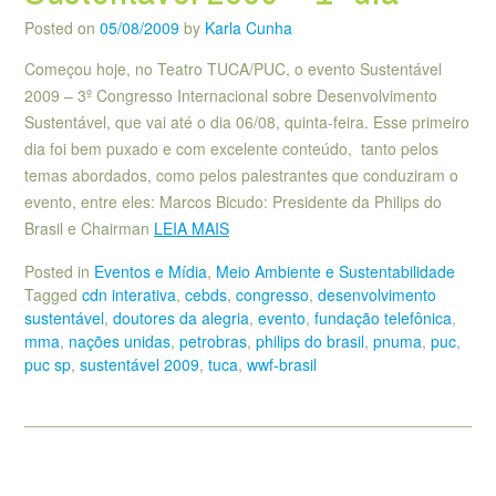
Posted on
05/08/2009
by
Karla Cunha
Começou hoje, no Teatro TUCA/PUC, o evento Sustentável
2009 – 3º Congresso Internacional sobre Desenvolvimento
Sustentável, que vai até o dia 06/08, quinta-feira. Esse primeiro
dia foi bem puxado e com excelente conteúdo, tanto pelos
temas abordados, como pelos palestrantes que conduziram o
evento, entre eles: Marcos Bicudo: Presidente da Philips do
Brasil e Chairman
LEIA MAIS
Posted in
Eventos e Mídia
,
Meio Ambiente e Sustentabilidade
Tagged
cdn interativa
,
cebds
,
congresso
,
desenvolvimento
sustentável
,
doutores da alegria
,
evento
,
fundação telefônica
,
mma
,
nações unidas
,
petrobras
,
philips do brasil
,
pnuma
,
puc
,
puc sp
,
sustentável 2009
,
tuca
,
wwf-brasil