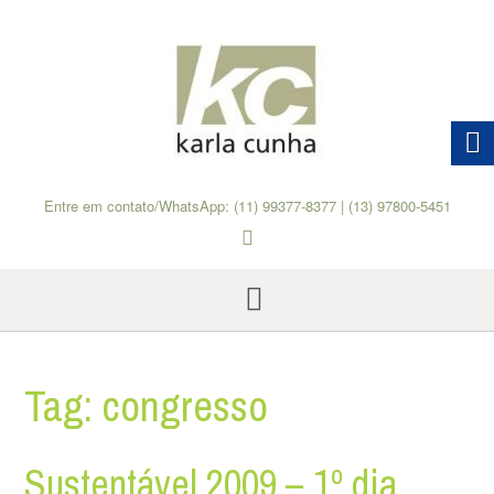
Skip
to
content
Entre em contato/WhatsApp: (11) 99377-8377 | (13) 97800-5451
Tag:
congresso
Sustentável 2009 – 1º dia