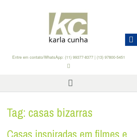
Skip
to
content
Entre em contato/WhatsApp: (11) 99377-8377 | (13) 97800-5451
Tag:
casas bizarras
Casas inspiradas em filmes e