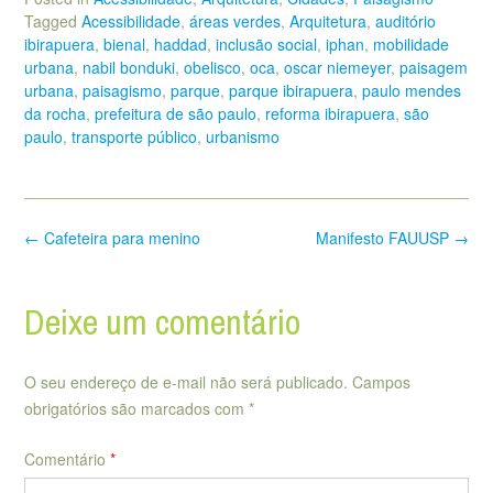
Tagged
Acessibilidade
,
áreas verdes
,
Arquitetura
,
auditório
ibirapuera
,
bienal
,
haddad
,
inclusão social
,
iphan
,
mobilidade
urbana
,
nabil bonduki
,
obelisco
,
oca
,
oscar niemeyer
,
paisagem
urbana
,
paisagismo
,
parque
,
parque ibirapuera
,
paulo mendes
da rocha
,
prefeitura de são paulo
,
reforma ibirapuera
,
são
paulo
,
transporte público
,
urbanismo
Post
←
Cafeteira para menino
Manifesto FAUUSP
→
navigation
Deixe um comentário
O seu endereço de e-mail não será publicado.
Campos
obrigatórios são marcados com
*
Comentário
*