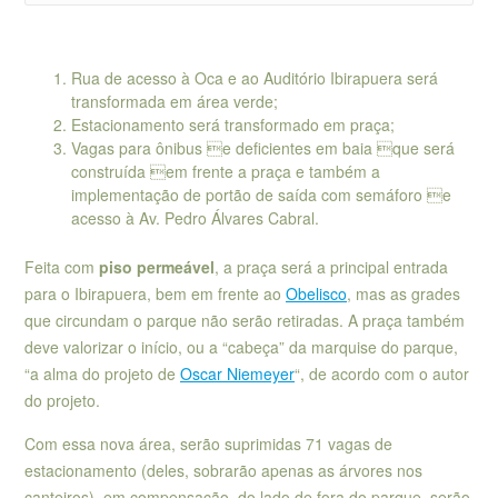
Rua de acesso à Oca e ao Auditório Ibirapuera será
transformada em área verde;
Estacionamento será transformado em praça;
Vagas para ônibus e deficientes em baia que será
construída em frente a praça e também a
implementação de portão de saída com semáforo e
acesso à Av. Pedro Álvares Cabral.
Feita com
piso permeável
, a praça será a principal entrada
para o Ibirapuera, bem em frente ao
Obelisco
, mas as grades
que circundam o parque não serão retiradas. A praça também
deve valorizar o início, ou a “cabeça” da marquise do parque,
“a alma do projeto de
Oscar Niemeyer
“, de acordo com o autor
do projeto.
Com essa nova área, serão suprimidas 71 vagas de
estacionamento (deles, sobrarão apenas as árvores nos
canteiros), em compensação, do lado de fora do parque, serão