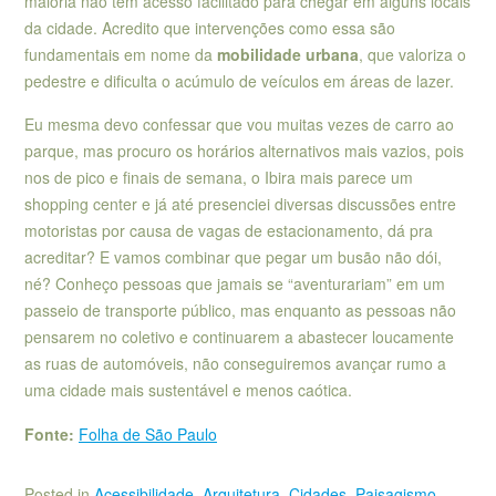
maioria não tem acesso facilitado para chegar em alguns locais
da cidade. Acredito que intervenções como essa são
fundamentais em nome da
mobilidade urbana
, que valoriza o
pedestre e dificulta o acúmulo de veículos em áreas de lazer.
Eu mesma devo confessar que vou muitas vezes de carro ao
parque, mas procuro os horários alternativos mais vazios, pois
nos de pico e finais de semana, o Ibira mais parece um
shopping center e já até presenciei diversas discussões entre
motoristas por causa de vagas de estacionamento, dá pra
acreditar? E vamos combinar que pegar um busão não dói,
né? Conheço pessoas que jamais se “aventurariam” em um
passeio de transporte público, mas enquanto as pessoas não
pensarem no coletivo e continuarem a abastecer loucamente
as ruas de automóveis, não conseguiremos avançar rumo a
uma cidade mais sustentável e menos caótica.
Fonte:
Folha de São Paulo
Posted in
Acessibilidade
,
Arquitetura
,
Cidades
,
Paisagismo