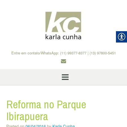
Skip
to
content
Entre em contato/WhatsApp: (11) 99377-8377 | (13) 97800-5451
Reforma no Parque
Ibirapuera
Posted on
06/04/2016
by
Karla Cunha