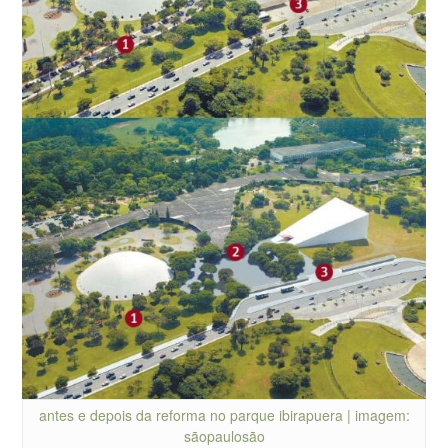
antes e depois da reforma no parque ibirapuera | imagem:
sãopaulosão