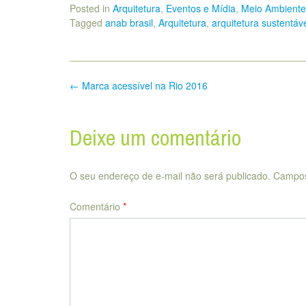
Posted in
Arquitetura
,
Eventos e Mídia
,
Meio Ambiente 
Tagged
anab brasil
,
Arquitetura
,
arquitetura sustentáv
Post
←
Marca acessível na Rio 2016
navigation
Deixe um comentário
O seu endereço de e-mail não será publicado.
Campos
Comentário
*