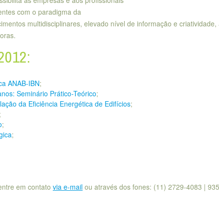
gentes com o paradigma da
mentos multidisciplinares, elevado nível de informação e criatividade,
oras.
2012:
ica ANAB-IBN
;
nos: Seminário Prático-Teórico
;
ção da Eficiência Energética de Edifícios
;
;
o
;
gica
;
entre em contato
via e-mail
ou através dos fones: (11) 2729-4083 | 93