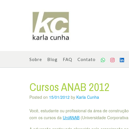
Skip
to
content
Sobre
Blog
FAQ
Contato
Cursos ANAB 2012
Posted on
15/01/2012
by
Karla Cunha
Você, estudante ou profissional da área de construção
com os cursos da
UniANAB
(Universidade Corporativa 
A educação continuada oferecida pela organização poss