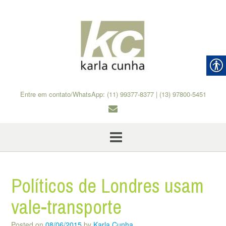
Skip
to
content
Entre em contato/WhatsApp: (11) 99377-8377 | (13) 97800-5451
Políticos de Londres usam
vale-transporte
Posted on
08/06/2015
by
Karla Cunha