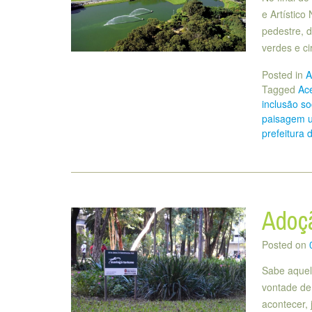
e Artístico
pedestre, 
verdes e ci
Posted in
A
Tagged
Ace
inclusão so
paisagem 
prefeitura 
Adoç
Posted on
Sabe aquel
vontade de 
acontecer, 