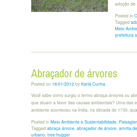
adoção de 
Posted in
C
Tagged
ad
Meio Ambie
prefeitura 
Abraçador de árvores
Posted on
18/01/2012
by
Karla Cunha
Você sabe como surgiu o termo abraça-árvores ou abra
que atuam a favor das causas ambientais? Uma das e
ambiente aconteceu na Índia, na década de 1730, qua
Posted in
Meio Ambiente e Sustentabilidade
,
Paisagis
Tagged
abraça árvore
,
abraçador de árvore
,
amrita de
urbano
,
tree hugger