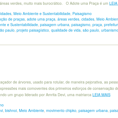
áreas verdes, muito mais burocrático. O Adote uma Praça é um
LEIA
idades
,
Meio Ambiente e Sustentabilidade
,
Paisagismo
oção de praças
,
adote uma praça
,
áreas verdes
,
cidades
,
Meio Ambien
nte e Sustentabilidade
,
paisagem urbana
,
paisagismo
,
praça
,
prefeitu
são paulo
,
projeto paisagístico
,
qualidade de vida
,
são paulo
,
urbanism
çador de árvores, usado para rotular, de maneira pejorativa, as pess
xpressões mais comoventes dos primeiros esforços de conservação d
ndo um grupo liderado por Amrita Devi, uma matriarca
LEIA MAIS
mo
vi
,
bishnoi
,
Meio Ambiente
,
movimento chipko
,
paisagem urbana
,
pais