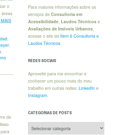
zar o
Para maiores informações sobre os
s áreas
serviços de
Consultoria em
 MAIS
Acessibilidade
,
Laudos Técnicos
e
Avaliações de Imóveis Urbanos
,
acesse o site da
Item 6 Consultoria e
dad
,
Laudos Técnicos
.
meyer
,
a
,
smo
REDES SOCIAIS
Aproveite para me encontrar e
conhecer um pouco mais do meu
trabalho em outras redes:
LinkedIn
e
Instagram
.
CATEGORIAS DE POSTS
rre de
disso
Categorias
de
 para