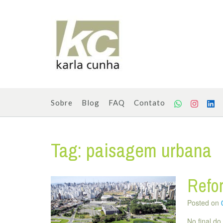
Skip
to
content
Sobre
Blog
FAQ
Contato
Tag:
paisagem urbana
Refor
Posted on
No final do