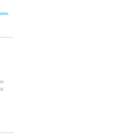
olvo
,
se
tá