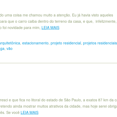
ndo uma coisa me chamou muito a atenção. Eu já havia visto aqueles
ra que o carro caiba dentro do terreno da casa, e que, infelizmente,
 foi novidade para mim,
LEIA MAIS
arquitetônica
,
estacionamento
,
projeto residencial
,
projetos residenciais
aga
,
vão
ci e que fica no litoral do estado de São Paulo, a exatos 87 km da ca
etendo ainda mostrar muitos atrativos da cidade, mas hoje serei obri
cês. Se você
LEIA MAIS