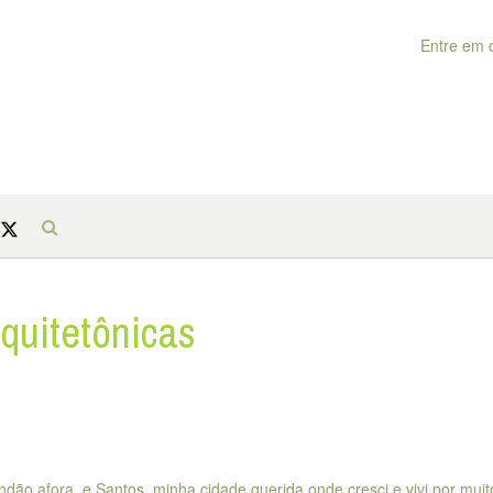
Entre em 
rquitetônicas
ndão afora, e Santos, minha cidade querida onde cresci e vivi por muit