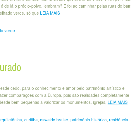
l, é de lá o prédio-polvo, lembram? E foi ao caminhar pelas ruas do bair
telhado verde, só que
LEIA MAIS
do verde
gurado
esde cedo, para o conhecimento e amor pelo patrimônio artístico e
 fazer comparações com a Europa, pois são realidades completamente
 desde bem pequenas a valorizar os monumentos, igrejas,
LEIA MAIS
arquitetônica
,
curitiba
,
oswaldo bratke
,
patrimônio histórico
,
residência