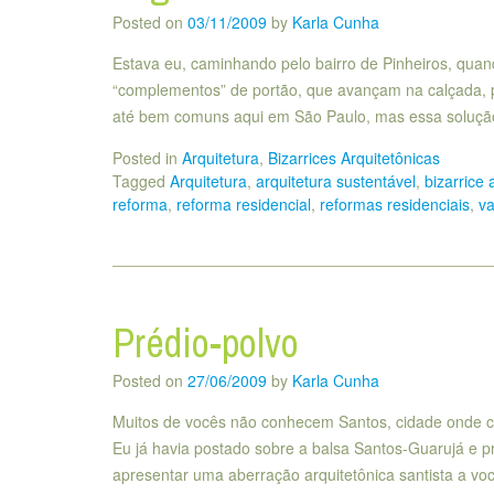
Posted on
03/11/2009
by
Karla Cunha
Estava eu, caminhando pelo bairro de Pinheiros, qua
“complementos” de portão, que avançam na calçada, pa
até bem comuns aqui em São Paulo, mas essa solução
Posted in
Arquitetura
,
Bizarrices Arquitetônicas
Tagged
Arquitetura
,
arquitetura sustentável
,
bizarrice 
reforma
,
reforma residencial
,
reformas residenciais
,
v
Prédio-polvo
Posted on
27/06/2009
by
Karla Cunha
Muitos de vocês não conhecem Santos, cidade onde cres
Eu já havia postado sobre a balsa Santos-Guarujá e pr
apresentar uma aberração arquitetônica santista a vo