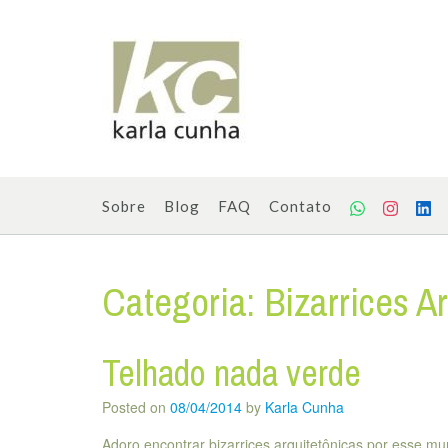
Skip
to
content
Sobre
Blog
FAQ
Contato
Categoria:
Bizarrices A
Telhado nada verde
Posted on
08/04/2014
by
Karla Cunha
Adoro encontrar bizarrices arquitetônicas por esse mu