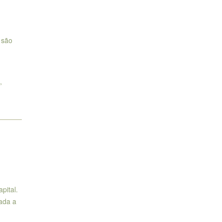
 são
,
pital.
gada a