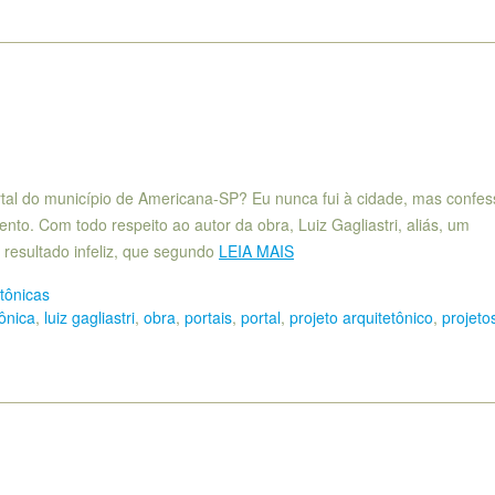
rtal do município de Americana-SP? Eu nunca fui à cidade, mas confe
nto. Com todo respeito ao autor da obra, Luiz Gagliastri, aliás, um
um resultado infeliz, que segundo
LEIA MAIS
etônicas
tônica
,
luiz gagliastri
,
obra
,
portais
,
portal
,
projeto arquitetônico
,
projeto