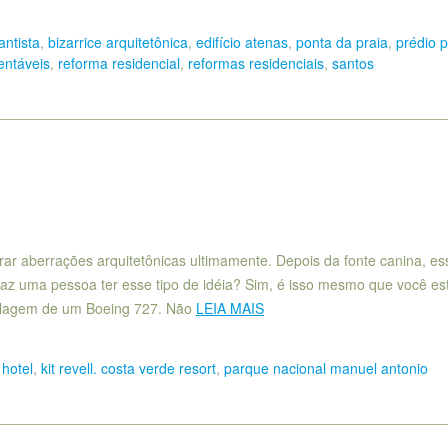
antista
,
bizarrice arquitetônica
,
edifício atenas
,
ponta da praia
,
prédio p
entáveis
,
reforma residencial
,
reformas residenciais
,
santos
ar aberrações arquitetônicas ultimamente. Depois da fonte canina, es
faz uma pessoa ter esse tipo de idéia? Sim, é isso mesmo que você es
elagem de um Boeing 727. Não
LEIA MAIS
,
hotel
,
kit revell. costa verde resort
,
parque nacional manuel antonio