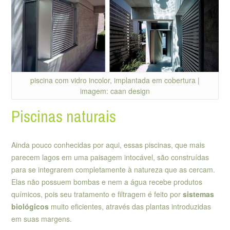
piscina com vidro incolor, implantada em cobertura |
imagem: caan design
Piscinas naturais
Ainda pouco conhecidas por aqui, essas piscinas, que mais
parecem lagos em uma paisagem intocável, são construídas
para se integrarem completamente à natureza que as cercam.
Elas não possuem bombas e nem a água recebe produtos
químicos, pois seu tratamento e filtragem é feito por
sistemas
biológicos
muito eficientes, através das plantas introduzidas
em suas margens.