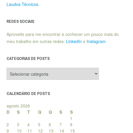
Laudos Técnicos
.
REDES SOCIAIS
Aproveite para me encontrar e conhecer um pouco mais do
meu trabalho em outras redes:
LinkedIn
e
Instagram
.
CATEGORIAS DE POSTS
Categorias
de
posts
CALENDÁRIO DE POSTS
agosto 2026
D
S
T
Q
Q
S
S
1
2
3
4
5
6
7
8
9
10
11
12
13
14
15