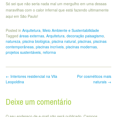
Só sei que não seria nada mal um mergulho em uma dessas
maravilhas com o calor infernal que está fazendo ultimamente
aqui em São Paulo!
Posted in
Arquitetura
,
Meio Ambiente e Sustentabilidade
Tagged
áreas externas
,
Arquitetura
,
decoração paisagismo
,
natureza
,
piscina biológica
,
piscina natural
,
piscinas
,
piscinas
contemporâneas
,
piscinas incríveis
,
piscinas modernas
,
projetos sustentáveis
,
reforma
Post
←
Interiores residencial na Vila
Por cosméticos mais
navigation
Leopoldina
naturais
→
Deixe um comentário
O seu endereço de e-mail não será publicado.
Campos