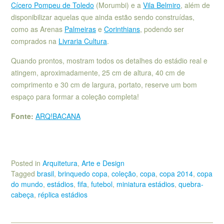
Cícero Pompeu de Toledo
(Morumbi) e a
Vila Belmiro
, além de
disponibilizar aquelas que ainda estão sendo construídas,
como as Arenas
Palmeiras
e
Corinthians
, podendo ser
comprados na
Livraria Cultura
.
Quando prontos, mostram todos os detalhes do estádio real e
atingem, aproximadamente, 25 cm de altura, 40 cm de
comprimento e 30 cm de largura, portato, reserve um bom
espaço para formar a coleção completa!
Fonte:
ARQ!BACANA
Posted in
Arquitetura
,
Arte e Design
Tagged
brasil
,
brinquedo copa
,
coleção
,
copa
,
copa 2014
,
copa
do mundo
,
estádios
,
fifa
,
futebol
,
miniatura estádios
,
quebra-
cabeça
,
réplica estádios