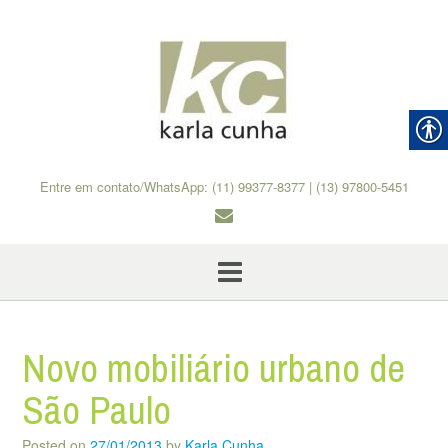
Skip
to
content
Entre em contato/WhatsApp: (11) 99377-8377 | (13) 97800-5451
Novo mobiliário urbano de
São Paulo
Posted on
27/01/2013
by
Karla Cunha