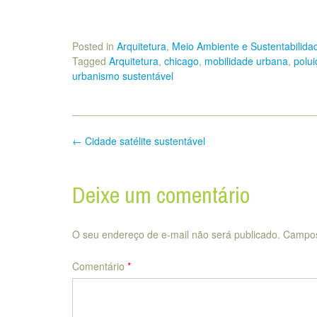
Posted in
Arquitetura
,
Meio Ambiente e Sustentabilida
Tagged
Arquitetura
,
chicago
,
mobilidade urbana
,
polu
urbanismo sustentável
Post
←
Cidade satélite sustentável
navigation
Deixe um comentário
O seu endereço de e-mail não será publicado.
Campos
Comentário
*