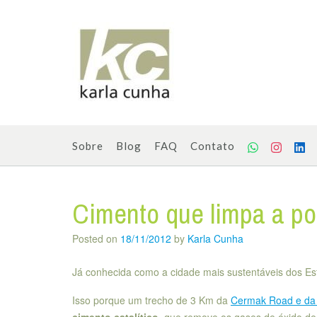
Skip
to
content
Sobre
Blog
FAQ
Contato
Cimento que limpa a po
Posted on
18/11/2012
by
Karla Cunha
Já conhecida como a cidade mais sustentáveis dos E
Isso porque um trecho de 3 Km da
Cermak Road e da 
cimento catalítico
, que remove os gases de óxido de 