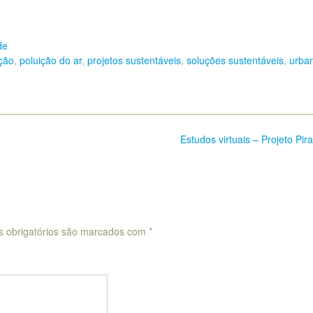
de
ição
,
poluição do ar
,
projetos sustentáveis
,
soluções sustentáveis
,
urba
Estudos virtuais – Projeto Pir
 obrigatórios são marcados com
*