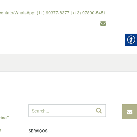
contato/WhatsApp: (11) 99377-8377 | (13) 97800-5451
rica”
.
m
SERVIÇOS