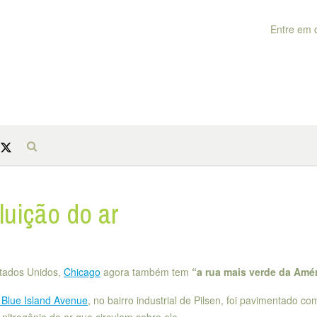
Entre em 
luição do ar
stados Unidos,
Chicago
agora também tem
“a rua mais verde da Amé
Blue Island Avenue
, no bairro industrial de Pilsen, foi pavimentado co
nitrogênio do ar que circulam sobre ele.