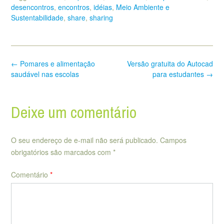
desencontros
,
encontros
,
idéias
,
Meio Ambiente e
Sustentabilidade
,
share
,
sharing
Post
←
Pomares e alimentação
Versão gratuita do Autocad
navigation
saudável nas escolas
para estudantes
→
Deixe um comentário
O seu endereço de e-mail não será publicado.
Campos
obrigatórios são marcados com
*
Comentário
*