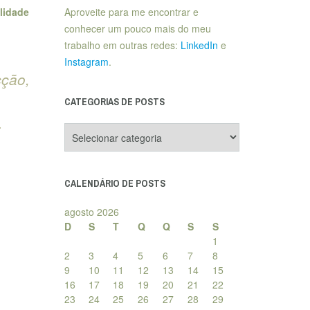
lidade
Aproveite para me encontrar e
conhecer um pouco mais do meu
trabalho em outras redes:
LinkedIn
e
Instagram
.
cção,
CATEGORIAS DE POSTS
Categorias
de
posts
CALENDÁRIO DE POSTS
agosto 2026
D
S
T
Q
Q
S
S
1
2
3
4
5
6
7
8
9
10
11
12
13
14
15
16
17
18
19
20
21
22
23
24
25
26
27
28
29