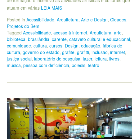
de formação e incentivo às atividades artísticas e culturais que
atuam em várias
LEIA MAIS
Posted in
Acessibilidade
,
Arquitetura
,
Arte e Design
,
Cidades
,
Projetos do Bem
Tagged
Acessibilidade
,
acesso à internet
,
Arquitetura
,
arte
,
biblioteca
,
brasilândia
,
carente
,
cataveto cultural e educacional
,
comunidade
,
cultura
,
cursos
,
Design
,
educação
,
fábrica de
cultura
,
governo do estado
,
grafite
,
grafitti
,
inclusão
,
internet
,
justiça social
,
laboratório de pesquisa
,
lazer
,
leitura
,
livros
,
música
,
pessoa com deficiência
,
poiesis
,
teatro