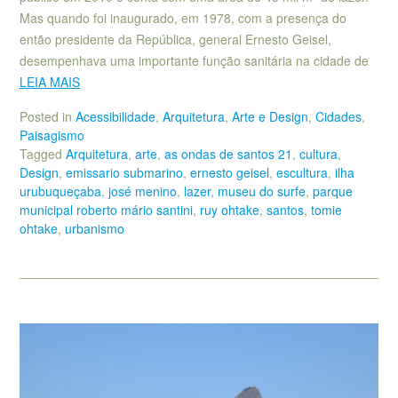
Mas quando foi inaugurado, em 1978, com a presença do
então presidente da República, general Ernesto Geisel,
desempenhava uma importante função sanitária na cidade de
LEIA MAIS
Posted in
Acessibilidade
,
Arquitetura
,
Arte e Design
,
Cidades
,
Paisagismo
Tagged
Arquitetura
,
arte
,
as ondas de santos 21
,
cultura
,
Design
,
emissario submarino
,
ernesto geisel
,
escultura
,
ilha
urubuqueçaba
,
josé menino
,
lazer
,
museu do surfe
,
parque
municipal roberto mário santini
,
ruy ohtake
,
santos
,
tomie
ohtake
,
urbanismo