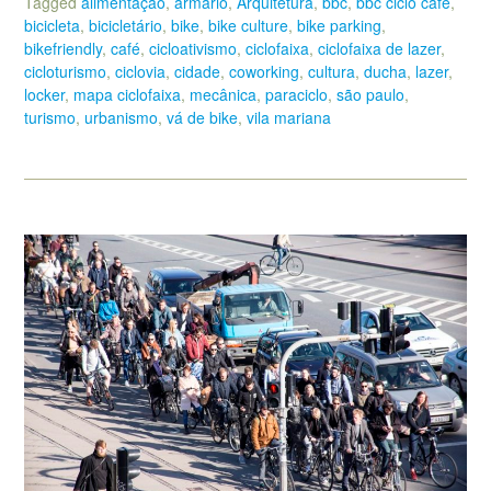
Tagged
alimentação
,
armário
,
Arquitetura
,
bbc
,
bbc ciclo café
,
bicicleta
,
bicicletário
,
bike
,
bike culture
,
bike parking
,
bikefriendly
,
café
,
cicloativismo
,
ciclofaixa
,
ciclofaixa de lazer
,
cicloturismo
,
ciclovia
,
cidade
,
coworking
,
cultura
,
ducha
,
lazer
,
locker
,
mapa ciclofaixa
,
mecânica
,
paraciclo
,
são paulo
,
turismo
,
urbanismo
,
vá de bike
,
vila mariana