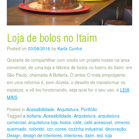
Loja de bolos no Itaim
Posted on
03/08/2016
by
Karla Cunha
Gostaria de compartilhar com vocês um projeto nosso na área
comercial, de uma loja e fábrica de bolos no bairro do Itaim, em
São Paulo, chamada A Bollaria. O antes O mais empolgante
em uma reforma é, sem dúvida, o desafio de transformar os
espaços, e vê-los funcionando, seja qual for o seu uso, é
LEIA
MAIS
Posted in
Acessibilidade
,
Arquitetura
,
Portfólio
Tagged
a bollaria
,
Acessibilidade
,
Arquitetura
,
arquitetura
comercial
,
arquitetura loja
,
bolos
,
café
,
café acessível
,
cimento
queimado
,
colorido
,
cor
,
cores
,
cozinha industrial
,
decoração
,
Design
,
design de interiores
,
interiores
,
itaim
,
led
,
loja