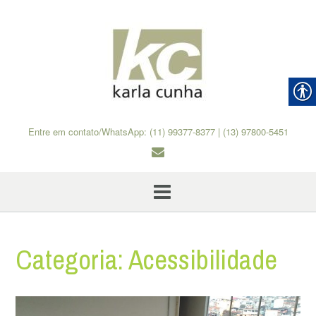
Skip
to
content
Entre em contato/WhatsApp: (11) 99377-8377 | (13) 97800-5451
Categoria:
Acessibilidade