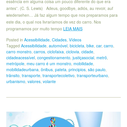
essência em alguma coisa um pouco diferente do que era
antes”. (C. S. Lewis) Adeus, goodbye, adiós, au revoir, auf
wiedersehen… Já faz algum tempo que nos preparamos para
este dia, o qual nos livraríamos de vez do carro. Nos
programamos por muito tempo
LEIA MAIS
Posted in
Acessibilidade
,
Cidades
,
Vídeos
Tagged
Acessibilidade
,
automóvel
,
bicicleta
,
bike
,
car
,
carro
,
carro monstro
,
carros
,
ciclofaixa
,
ciclovia
,
cidade
,
cidadeacessível
,
congestionamento
,
justiçasocial
,
metrô
,
metrópole
,
meu carro é um monstro
,
mobilidade
,
mobilidadeurbana
,
ônibus
,
pateta
,
principios
,
são paulo
,
trânsito
,
transporte
,
transportecoletivo
,
transporteurbano
,
urbanismo
,
valores
,
volante