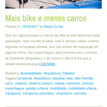
Mais bike e menos carros
Posted on
15/05/2017
by
Karla Cunha
Que em alguns países a cultura da bike já está absorvida pela
população, todo mundo já sabe, mas é sempre válido mostrar
algumas conquistas alheias, que nos sirvam de inspiração de
alguma forma. Em Copenhague, pela primeira vez o número
de bicicletas ultrapassou o de carros e não é à toa que a
cidade dinamarquesa
LEIA MAIS
Posted in
Acessibilidade
,
Arquitetura
,
Cidades
Tagged
amsterdã
,
Arquitetura
,
bicicleta
,
bike
,
bike friendly
,
carro
,
ciclismo
,
ciclismo urbano
,
ciclista
,
ciclofaixa
,
ciclovia
,
copenhague
,
gestão urbana
,
mobilidade
,
mobilidade urbana
,
transporte
,
transporte cicloviário
,
urbanismo
,
veículos