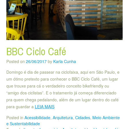
BBC Ciclo Café
Posted on
26/06/2017
by
Karla Cunha
Domingo é dia de passear na ciclofaixa, aqui em São Paulo, e
um ótimo pretexto para conhecer o BBC Ciclo Café, um lugar
que trouxe para cá o verdadeiro conceito bikefriendly ou
“amigo dos ciclistas”. E o tratamento já começa diferenciado
pra quem chega pedalando, além de um lugar dentro do café
para guardar a
LEIA MAIS
Posted in
Acessibilidade
,
Arquitetura
,
Cidades
,
Meio Ambiente
e Sustentabilidade