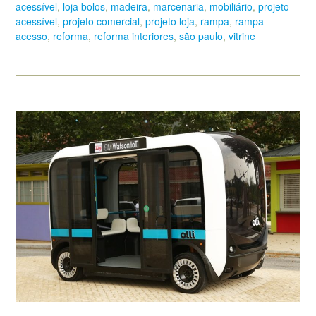
acessível
,
loja bolos
,
madeira
,
marcenaria
,
mobiliário
,
projeto
acessível
,
projeto comercial
,
projeto loja
,
rampa
,
rampa
acesso
,
reforma
,
reforma interiores
,
são paulo
,
vitrine