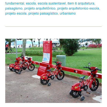
fundamental
,
escola
,
escola sustentavel
,
item 6 arquitetura
,
paisagismo
,
projeto arquitetônico
,
projeto arquitetonico escola
,
projeto escola
,
projeto paisagístico
,
urbanismo