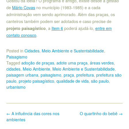
Gostou da ideia? O programa é antigo, existe desde a gestão
de
Mário Covas
no município (1983-1985) e a cada
administração vem sendo aprimorado. Além das praças, os
canteiros também podem ser adotados e caso precise de
projeto paisagístico
, a
Item 6
poderá ajudá-lo,
entre em
contato conosco
.
Posted in
Cidades
,
Meio Ambiente e Sustentabilidade
,
Paisagismo
Tagged
adoção de praças
,
adote uma praça
,
áreas verdes
,
cidades
,
Meio Ambiente
,
Meio Ambiente e Sustentabilidade
,
paisagem urbana
,
paisagismo
,
praça
,
prefeitura
,
prefeitura são
paulo
,
projeto paisagístico
,
qualidade de vida
,
são paulo
,
urbanismo
Post
←
A influência das cores nos
O quartinho do bebê
→
navigation
ambientes