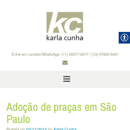
Skip
to
content
Entre em contato/WhatsApp: (11) 99377-8377 | (13) 97800-5451
Adoção de praças em São
Paulo
Posted on
03/11/2014
by
Karla Cunha