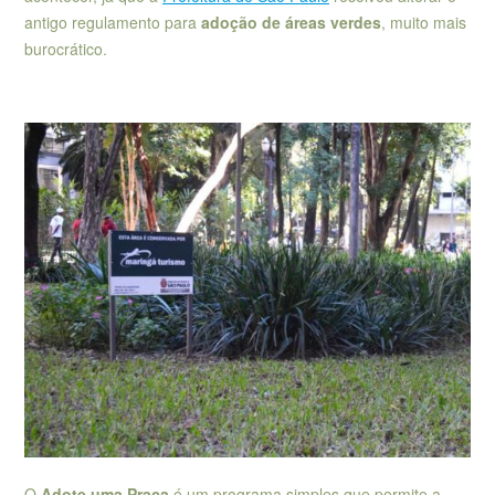
antigo regulamento para
adoção de áreas verdes
, muito mais
burocrático.
O
Adote uma Praça
é um programa simples que permite a