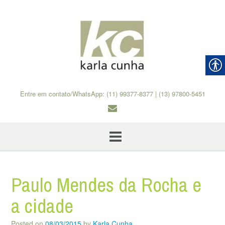
Skip
to
content
Entre em contato/WhatsApp: (11) 99377-8377 | (13) 97800-5451
Paulo Mendes da Rocha e
a cidade
Posted on
08/03/2015
by
Karla Cunha