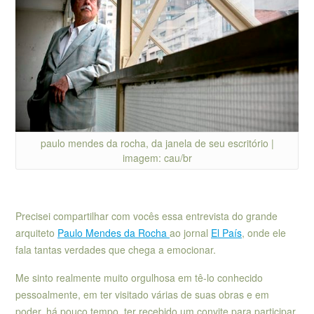
paulo mendes da rocha, da janela de seu escritório |
imagem: cau/br
Precisei compartilhar com vocês essa entrevista do grande
arquiteto
Paulo Mendes da Rocha
ao jornal
El País
, onde ele
fala tantas verdades que chega a emocionar.
Me sinto realmente muito orgulhosa em tê-lo conhecido
pessoalmente, em ter visitado várias de suas obras e em
poder, há pouco tempo, ter recebido um convite para participar