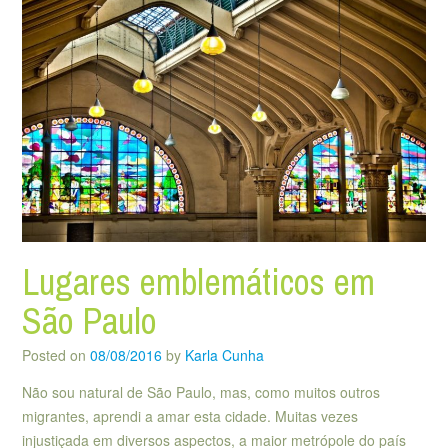
Lugares emblemáticos em
São Paulo
Posted on
08/08/2016
by
Karla Cunha
Não sou natural de São Paulo, mas, como muitos outros
migrantes, aprendi a amar esta cidade. Muitas vezes
injustiçada em diversos aspectos, a maior metrópole do país