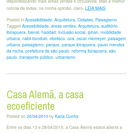
disponibilizando mais áreas verdes e circuláveis. Mas a melhor
notícia de todas, na minha opinião, claro,
LEIA MAIS
Posted in
Acessibilidade
,
Arquitetura
,
Cidades
,
Paisagismo
Tagged
Acessibilidade
,
áreas verdes
,
Arquitetura
,
auditório
ibirapuera
,
bienal
,
haddad
,
inclusão social
,
iphan
,
mobilidade
urbana
,
nabil bonduki
,
obelisco
,
oca
,
oscar niemeyer
,
paisagem
urbana
,
paisagismo
,
parque
,
parque ibirapuera
,
paulo mendes
da rocha
,
prefeitura de são paulo
,
reforma ibirapuera
,
são
paulo
,
transporte público
,
urbanismo
Casa Alemã, a casa
ecoeficiente
Posted on
20/04/2010
by
Karla Cunha
Entre os dias 13 e 28/04/2010, a Casa Alemã estará aberta a