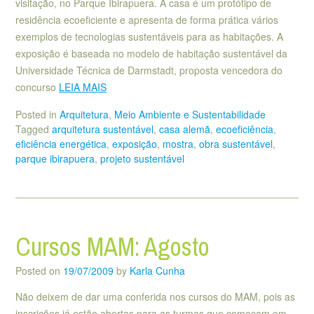
visitação, no Parque Ibirapuera. A casa é um protótipo de
residência ecoeficiente e apresenta de forma prática vários
exemplos de tecnologias sustentáveis para as habitações. A
exposição é baseada no modelo de habitação sustentável da
Universidade Técnica de Darmstadt, proposta vencedora do
concurso
LEIA MAIS
Posted in
Arquitetura
,
Meio Ambiente e Sustentabilidade
Tagged
arquitetura sustentável
,
casa alemã
,
ecoeficiência
,
eficiência energética
,
exposição
,
mostra
,
obra sustentável
,
parque ibirapuera
,
projeto sustentável
Cursos MAM: Agosto
Posted on
19/07/2009
by
Karla Cunha
Não deixem de dar uma conferida nos cursos do MAM, pois as
inscrições já estão abertas para as turmas que começam em