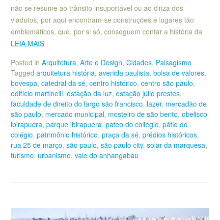
não se resume ao trânsito insuportável ou ao cinza dos
viadutos, por aqui encontram-se construções e lugares tão
emblemáticos, que, por si só, conseguem contar a história da
LEIA MAIS
Posted in
Arquitetura
,
Arte e Design
,
Cidades
,
Paisagismo
Tagged
arquitetura história
,
avenida paulista
,
bolsa de valores
,
bovespa
,
catedral da sé
,
centro histórico
,
centro são paulo
,
edifício martinelli
,
estação da luz
,
estação júlio prestes
,
faculdade de direito do largo são francisco
,
lazer
,
mercadão de
são paulo
,
mercado municipal
,
mosteiro de são bento
,
obelisco
ibirapuera
,
parque ibirapuera
,
pateo do collegio
,
pátio do
colégio
,
patrimônio histórico
,
praça da sé
,
prédios históricos
,
rua 25 de março
,
são paulo
,
são paulo city
,
solar da marquesa
,
turismo
,
urbanismo
,
vale do anhangabau