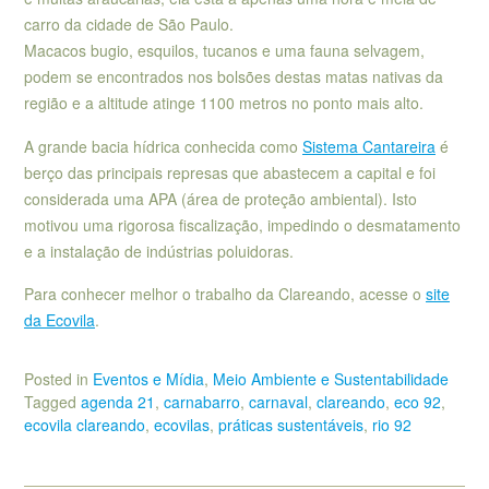
carro da cidade de São Paulo.
Macacos bugio, esquilos, tucanos e uma fauna selvagem,
podem se encontrados nos bolsões destas matas nativas da
região e a altitude atinge 1100 metros no ponto mais alto.
A grande bacia hídrica conhecida como
Sistema Cantareira
é
berço das principais represas que abastecem a capital e foi
considerada uma APA (área de proteção ambiental). Isto
motivou uma rigorosa fiscalização, impedindo o desmatamento
e a instalação de indústrias poluidoras.
Para conhecer melhor o trabalho da Clareando, acesse o
site
da Ecovila
.
Posted in
Eventos e Mídia
,
Meio Ambiente e Sustentabilidade
Tagged
agenda 21
,
carnabarro
,
carnaval
,
clareando
,
eco 92
,
ecovila clareando
,
ecovilas
,
práticas sustentáveis
,
rio 92