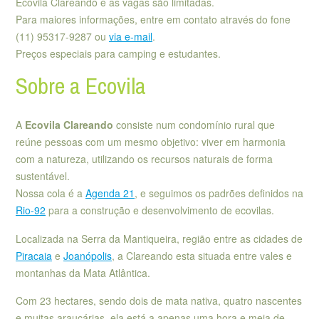
Ecovila Clareando e as vagas são limitadas.
Para maiores informações, entre em contato através do fone
(11) 95317-9287 ou
via e-mail
.
Preços especiais para camping e estudantes.
Sobre a Ecovila
A
Ecovila Clareando
consiste num condomínio rural que
reúne pessoas com um mesmo objetivo: viver em harmonia
com a natureza, utilizando os recursos naturais de forma
sustentável.
Nossa cola é a
Agenda 21
, e seguimos os padrões definidos na
Rio-92
para a construção e desenvolvimento de ecovilas.
Localizada na Serra da Mantiqueira, região entre as cidades de
Piracaia
e
Joanópolis
, a Clareando esta situada entre vales e
montanhas da Mata Atlântica.
Com 23 hectares, sendo dois de mata nativa, quatro nascentes
e muitas araucárias, ela está a apenas uma hora e meia de