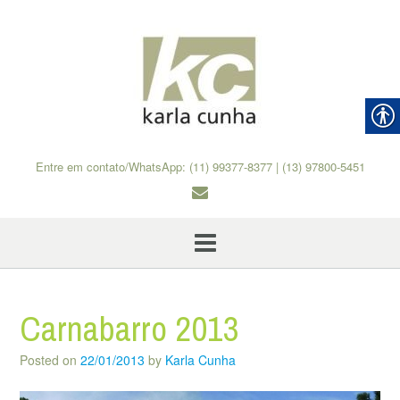
Skip
to
content
Entre em contato/WhatsApp: (11) 99377-8377 | (13) 97800-5451
Carnabarro 2013
Posted on
22/01/2013
by
Karla Cunha