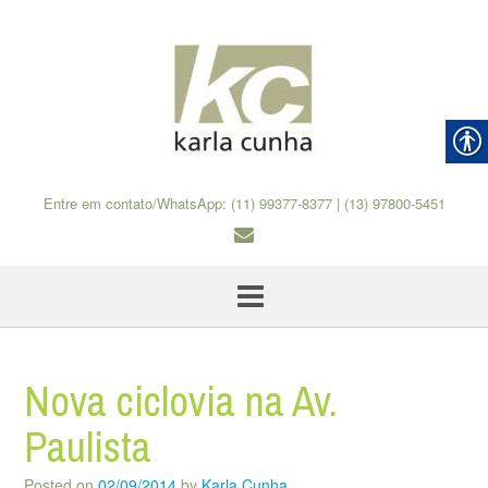
Skip
to
content
Entre em contato/WhatsApp: (11) 99377-8377 | (13) 97800-5451
Nova ciclovia na Av.
Paulista
Posted on
02/09/2014
by
Karla Cunha