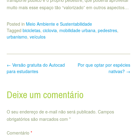
muito mais esse espaço tão “valorizado” em outros aspectos…
Posted in
Meio Ambiente e Sustentabilidade
Tagged
bicicletas
,
ciclovia
,
mobilidade urbana
,
pedestres
,
urbanismo
,
veículos
Post
←
Versão gratuita do Autocad
Por que optar por espécies
navigation
para estudantes
nativas?
→
Deixe um comentário
O seu endereço de e-mail não será publicado.
Campos
obrigatórios são marcados com
*
Comentário
*