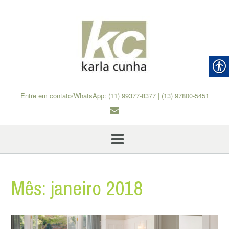
Skip
to
content
Entre em contato/WhatsApp: (11) 99377-8377 | (13) 97800-5451
Mês:
janeiro 2018