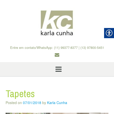
Skip
to
content
Entre em contato/WhatsApp: (11) 99377-8377 | (13) 97800-5451
Tapetes
Posted on
07/01/2018
by
Karla Cunha