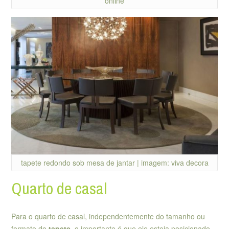
online
tapete redondo sob mesa de jantar | imagem: viva decora
Quarto de casal
Para o quarto de casal, independentemente do tamanho ou
formato do
tapete
, o importante é que ele esteja posicionado