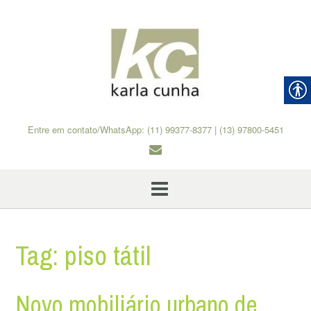
Skip
to
content
Entre em contato/WhatsApp: (11) 99377-8377 | (13) 97800-5451
Tag:
piso tátil
Novo mobiliário urbano de