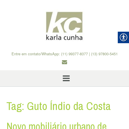
Skip
to
content
Entre em contato/WhatsApp: (11) 99377-8377 | (13) 97800-5451
Tag:
Guto Índio da Costa
Novo mobiliário urbano de