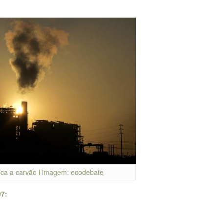
ica a carvão l imagem: ecodebate
07: