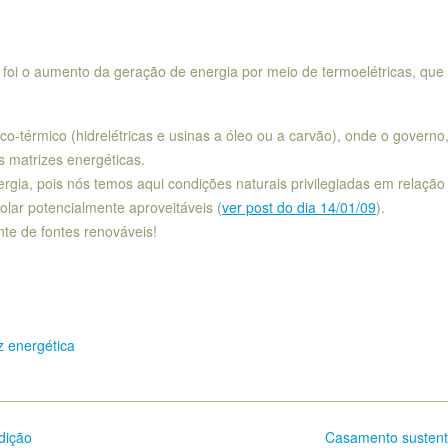
foi o aumento da geração de energia por meio de termoelétricas, que
co-térmico (hidrelétricas e usinas a óleo ou a carvão), onde o governo
 matrizes energéticas.
ergia, pois nós temos aqui condições naturais privilegiadas em relação
lar potencialmente aproveitáveis (
ver post do dia 14/01/09
).
te de fontes renováveis!
z energética
dição
Casamento susten