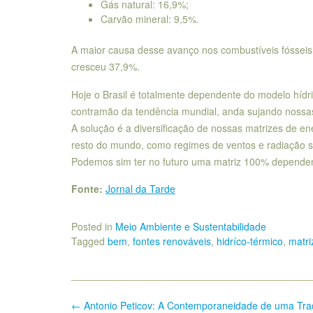
Gás natural: 16,9%;
Carvão mineral: 9,5%.
A maior causa desse avanço nos combustíveis fósseis 
cresceu 37,9%.
Hoje o Brasil é totalmente dependente do modelo hídri
contramão da tendência mundial, anda sujando nossas
A solução é a diversificação de nossas matrizes de en
resto do mundo, como regimes de ventos e radiação so
Podemos sim ter no futuro uma matriz 100% dependen
Fonte:
Jornal da Tarde
Posted in
Meio Ambiente e Sustentabilidade
Tagged
bem
,
fontes renováveis
,
hidríco-térmico
,
matri
Post
←
Antonio Peticov: A Contemporaneidade de uma Tra