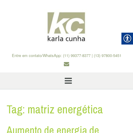
Skip
to
content
Entre em contato/WhatsApp: (11) 99377-8377 | (13) 97800-5451
Tag:
matriz energética
Aumento de energia de