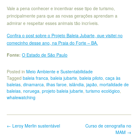
Vale a pena conhecer e incentivar esse tipo de turismo,
principalmente para que as novas gerações aprendam a
admirar e respeitar esses animais tão incríveis.
Confira o post sobre o Projeto Baleia Jubarte, que visitei no
comecinho desse ano, na Praia do Forte – BA.
Fonte:
O Estado de São Paulo
Posted in
Meio Ambiente e Sustentabilidade
Tagged
baleia franca
,
baleia jubarte
,
baleia piloto
,
caça às
baleias
,
dinamarca
,
ilhas faroe
,
islândia
,
japão
,
mortalidade de
baleias
,
noruega
,
projeto baleia jubarte
,
turismo ecológico
,
whalewatching
Post
←
Leroy Merlin sustentável
Curso de cenografia no
navigation
MAM
→