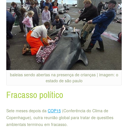
baleias sendo abertas na presença de crianças | imagem: o
estado de são paulo
Fracasso político
Sete meses depois da
COP15
(Conferência do Clima de
Copenhague), outra reunião global para tratar de questões
ambientais terminou em fracasso.