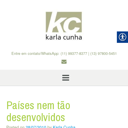
Skip
to
content
Entre em contato/WhatsApp: (11) 99377-8377 | (13) 97800-5451
Países nem tão
desenvolvidos
Posted on
28/07/2010
by
Karla Cunha