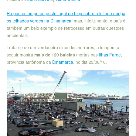
Há pouco tempo eu postei aqui no blog sobre a lei que obriga
os telhados verdes na Dinamarca
, mas, infelizmente, o país é
também um belo exemplo de retrocesso em outras questões
ambientais.
Trata-se de um verdadeiro circo dos horrores, a imagem a
seguir mostra
mais de 120 baleias
mortas nas
Ilhas Faroe
,
província autônoma da
Dinamarca
, no dia 23/08/10.