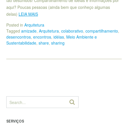
tão desunidos! Compartilhamento de ideias e informações por
aqui? Poucas pessoas (ainda bem que conheço algumas
delas)
LEIA MAIS
Posted in
Arquitetura
Tagged
amizade
,
Arquitetura
,
colaborativo
,
compartilhamento
,
desencontros
,
encontros
,
idéias
,
Meio Ambiente e
Sustentabilidade
,
share
,
sharing
SERVIÇOS