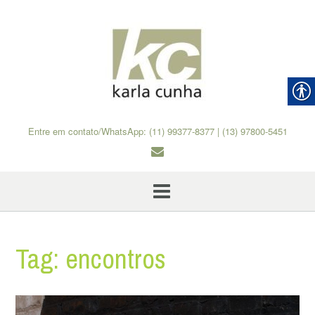
Skip
to
content
Entre em contato/WhatsApp: (11) 99377-8377 | (13) 97800-5451
Tag:
encontros