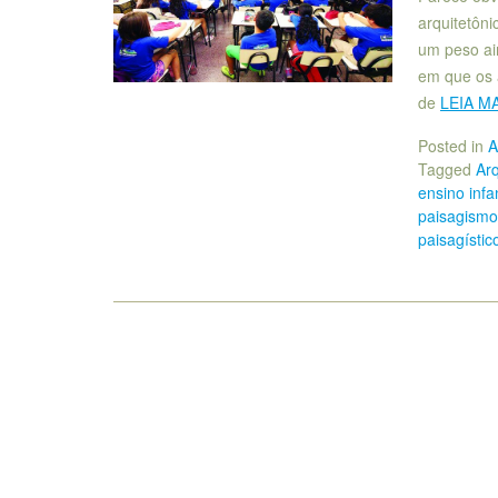
arquitetôn
um peso ai
em que os 
de
LEIA M
Posted in
A
Tagged
Arq
ensino infa
paisagismo
paisagístic