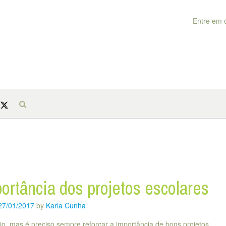
Entre em 
ortância dos projetos escolares
27/01/2017
by
Karla Cunha
io, mas é preciso sempre reforçar a importância de bons projetos