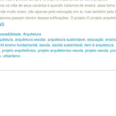
icos na vida de seus usuários e quando tratamos de ensino, esse tema
nda muito maior, não apenas pela educação em si, mas também pelo
alunos passam dentro dessas edificações. O projeto O projeto arquitet
AIS
cessibilidade
,
Arquitetura
uitetura
,
arquitetura escolar
,
arquitetura sustentável
,
educação
,
ensin
ntil ensino fundamental
,
escola
,
escola sustentavel
,
item 6 arquitetura
,
,
projeto arquitetônico
,
projeto arquitetonico escola
,
projeto escola
,
pro
o
,
urbanismo