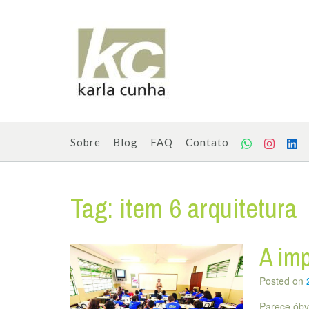
Skip
to
content
Sobre
Blog
FAQ
Contato
Tag:
item 6 arquitetura
A imp
Posted on
Parece óbv