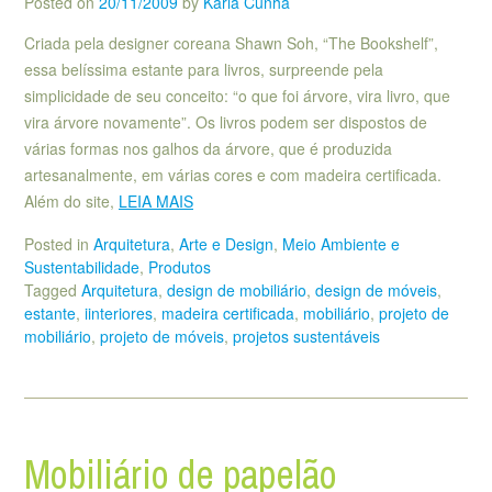
Posted on
20/11/2009
by
Karla Cunha
Criada pela designer coreana Shawn Soh, “The Bookshelf”,
essa belíssima estante para livros, surpreende pela
simplicidade de seu conceito: “o que foi árvore, vira livro, que
vira árvore novamente”. Os livros podem ser dispostos de
várias formas nos galhos da árvore, que é produzida
artesanalmente, em várias cores e com madeira certificada.
Além do site,
LEIA MAIS
Posted in
Arquitetura
,
Arte e Design
,
Meio Ambiente e
Sustentabilidade
,
Produtos
Tagged
Arquitetura
,
design de mobiliário
,
design de móveis
,
estante
,
iinteriores
,
madeira certificada
,
mobiliário
,
projeto de
mobiliário
,
projeto de móveis
,
projetos sustentáveis
Mobiliário de papelão