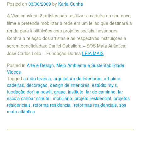
Posted on
03/06/2009
by
Karla Cunha
A Vivo convidou 8 artistas para estilizar a cadeira do seu novo
filme e pretende mobilizar a rede em um leilão que destinará a
renda para instituições com projetos sociais inovadores.
Confira a relação dos artistas e as respectivas instituições a
serem beneficiadas: Daniel Caballero – SOS Mata Atlântica;
José Carlos Lollo – Fundação Dorina
LEIA MAIS
Posted in
Arte e Design
,
Meio Ambiente e Sustentabilidade
,
Vídeos
Tagged
a mão branca
,
arquitetura de interiores
,
art pimp
,
cadeiras
,
decoração
,
design de interiores
,
estúdio my.s
,
fundação dorina nowill
,
graac
,
instituto
,
lar do caminho
,
lar
escola cairbar schutel
,
mobiliário
,
projeto residencial
,
projetos
residenciais
,
reforma residencial
,
reformas residenciais
,
sos
mata atlântica