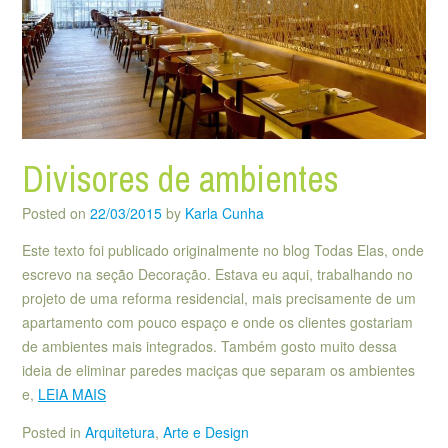
Divisores de ambientes
Posted on
22/03/2015
by
Karla Cunha
Este texto foi publicado originalmente no blog Todas Elas, onde
escrevo na seção Decoração. Estava eu aqui, trabalhando no
projeto de uma reforma residencial, mais precisamente de um
apartamento com pouco espaço e onde os clientes gostariam
de ambientes mais integrados. Também gosto muito dessa
ideia de eliminar paredes maciças que separam os ambientes
e,
LEIA MAIS
Posted in
Arquitetura
,
Arte e Design