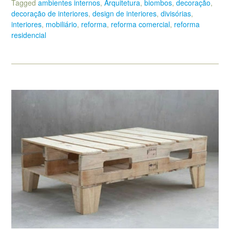
Tagged
ambientes internos
,
Arquitetura
,
biombos
,
decoração
,
decoração de interiores
,
design de interiores
,
divisórias
,
interiores
,
mobiliário
,
reforma
,
reforma comercial
,
reforma
residencial