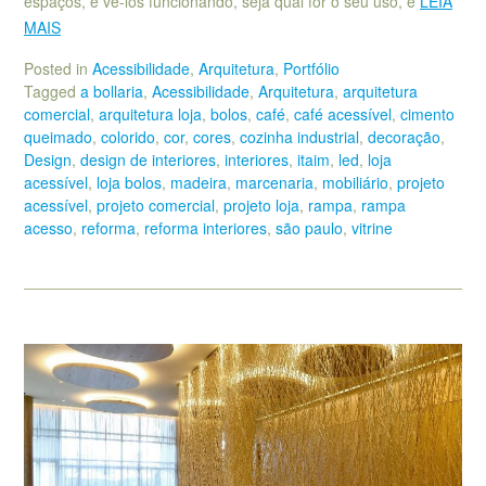
espaços, e vê-los funcionando, seja qual for o seu uso, é
LEIA
MAIS
Posted in
Acessibilidade
,
Arquitetura
,
Portfólio
Tagged
a bollaria
,
Acessibilidade
,
Arquitetura
,
arquitetura
comercial
,
arquitetura loja
,
bolos
,
café
,
café acessível
,
cimento
queimado
,
colorido
,
cor
,
cores
,
cozinha industrial
,
decoração
,
Design
,
design de interiores
,
interiores
,
itaim
,
led
,
loja
acessível
,
loja bolos
,
madeira
,
marcenaria
,
mobiliário
,
projeto
acessível
,
projeto comercial
,
projeto loja
,
rampa
,
rampa
acesso
,
reforma
,
reforma interiores
,
são paulo
,
vitrine