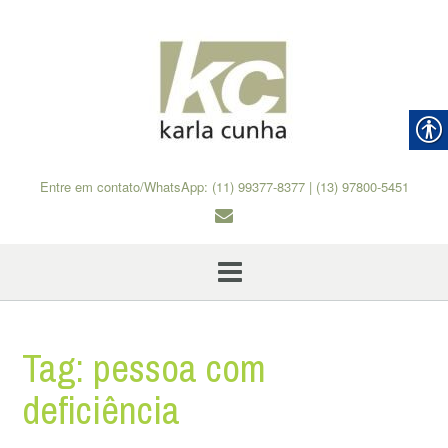
Skip
to
content
Entre em contato/WhatsApp: (11) 99377-8377 | (13) 97800-5451
Tag:
pessoa com
deficiência