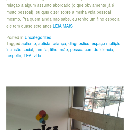
relação a algum assunto abordado (o que obviamente já é
muito pessoal), eu quis dizer sobre a minha vida pessoal
mesmo. Pra quem ainda não sabe, eu tenho um filho especial,
ele tem quase sete anos
LEIA MAIS
Posted in
Uncategorized
Tagged
autismo
,
autista
,
criança
,
diagnóstico
,
espaço múltiplo
inclusão social
,
família
,
filho
,
mãe
,
pessoa com deficiência
,
respeito
,
TEA
,
vida