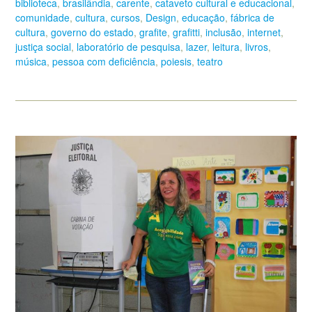
biblioteca
,
brasilândia
,
carente
,
cataveto cultural e educacional
,
comunidade
,
cultura
,
cursos
,
Design
,
educação
,
fábrica de
cultura
,
governo do estado
,
grafite
,
grafitti
,
inclusão
,
internet
,
justiça social
,
laboratório de pesquisa
,
lazer
,
leitura
,
livros
,
música
,
pessoa com deficiência
,
poiesis
,
teatro