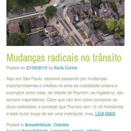
Mudanças radicais no trânsito
Posted on
27/09/2015
by
Karla Cunha
Aqui em São Paulo, estamos passando por mudanças
importantíssimas e inéditas na área da mobilidade urbana e
exemplos como esse, da cidade de Poynton, na Inglaterra, são
sempre inspiradores. Claro que não tem como comparar as
duas realidades, a começar que Poynton tem 15 mil habitantes
e está muito longe de ser uma metrópole, mas,
LEIA MAIS
Posted in
Acessibilidade
,
Cidades
Tagged
Acessibilidade
,
autonomia
,
carros
,
cidades
,