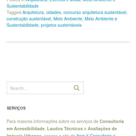
Sustentabilidade
Tagged
Arquitetura
,
cidades
,
concurso arquitetura sustentável
,
construção sustentável
,
Meio Ambiente
,
Meio Ambiente e
Sustentabilidade
,
projetos sustentáveis
SERVIÇOS
Para maiores informações sobre os serviços de
Consultoria
em Acessibilidade
,
Laudos Técnicos
e
Avaliações de
Imóveis Urbanos
, acesse o site da
Item 6 Consultoria e