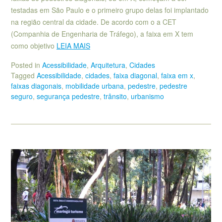
testadas em São Paulo e o primeiro grupo delas foi implantado
na região central da cidade. De acordo com o a CET
(Companhia de Engenharia de Tráfego), a faixa em X tem
como objetivo
LEIA MAIS
Posted in
Acessibilidade
,
Arquitetura
,
Cidades
Tagged
Acessibilidade
,
cidades
,
faixa diagonal
,
faixa em x
,
faixas diagonais
,
mobilidade urbana
,
pedestre
,
pedestre
seguro
,
segurança pedestre
,
trânsito
,
urbanismo