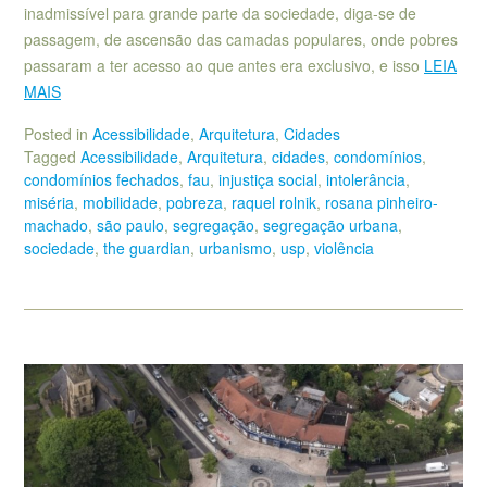
inadmissível para grande parte da sociedade, diga-se de
passagem, de ascensão das camadas populares, onde pobres
passaram a ter acesso ao que antes era exclusivo, e isso
LEIA
MAIS
Posted in
Acessibilidade
,
Arquitetura
,
Cidades
Tagged
Acessibilidade
,
Arquitetura
,
cidades
,
condomínios
,
condomínios fechados
,
fau
,
injustiça social
,
intolerância
,
miséria
,
mobilidade
,
pobreza
,
raquel rolnik
,
rosana pinheiro-
machado
,
são paulo
,
segregação
,
segregação urbana
,
sociedade
,
the guardian
,
urbanismo
,
usp
,
violência