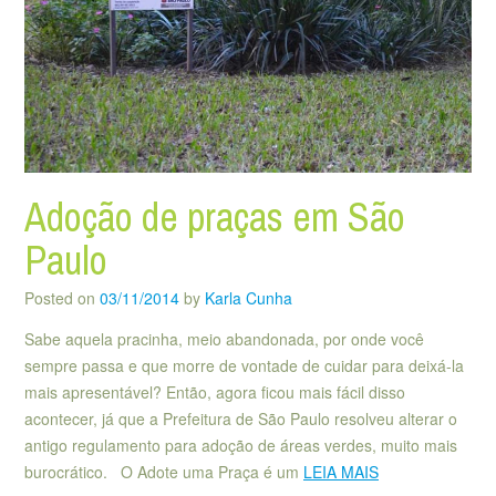
Adoção de praças em São
Paulo
Posted on
03/11/2014
by
Karla Cunha
Sabe aquela pracinha, meio abandonada, por onde você
sempre passa e que morre de vontade de cuidar para deixá-la
mais apresentável? Então, agora ficou mais fácil disso
acontecer, já que a Prefeitura de São Paulo resolveu alterar o
antigo regulamento para adoção de áreas verdes, muito mais
burocrático. O Adote uma Praça é um
LEIA MAIS