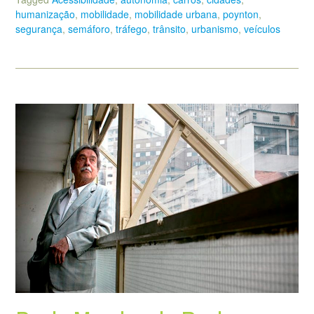
humanização
,
mobilidade
,
mobilidade urbana
,
poynton
,
segurança
,
semáforo
,
tráfego
,
trânsito
,
urbanismo
,
veículos