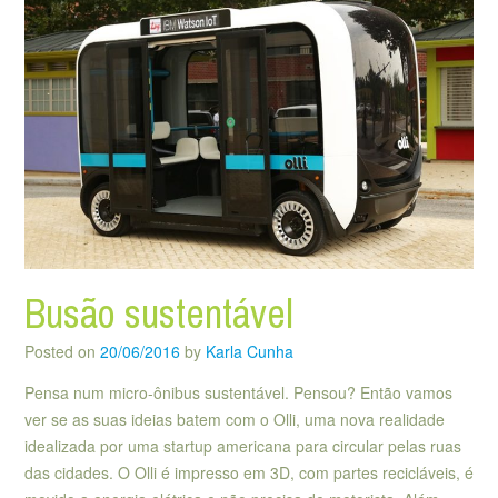
Busão sustentável
Posted on
20/06/2016
by
Karla Cunha
Pensa num micro-ônibus sustentável. Pensou? Então vamos
ver se as suas ideias batem com o Olli, uma nova realidade
idealizada por uma startup americana para circular pelas ruas
das cidades. O Olli é impresso em 3D, com partes recicláveis, é