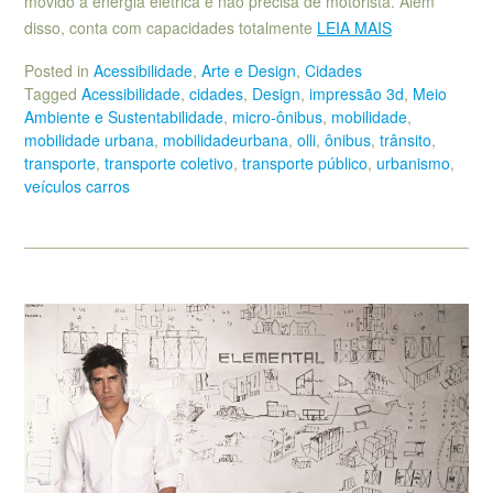
movido a energia elétrica e não precisa de motorista. Além
disso, conta com capacidades totalmente
LEIA MAIS
Posted in
Acessibilidade
,
Arte e Design
,
Cidades
Tagged
Acessibilidade
,
cidades
,
Design
,
impressão 3d
,
Meio
Ambiente e Sustentabilidade
,
micro-ônibus
,
mobilidade
,
mobilidade urbana
,
mobilidadeurbana
,
olli
,
ônibus
,
trânsito
,
transporte
,
transporte coletivo
,
transporte público
,
urbanismo
,
veículos carros