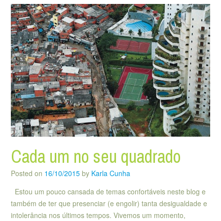
Cada um no seu quadrado
Posted on
16/10/2015
by
Karla Cunha
Estou um pouco cansada de temas confortáveis neste blog e
também de ter que presenciar (e engolir) tanta desigualdade e
intolerância nos últimos tempos. Vivemos um momento,