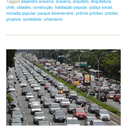
Tagged
alejandro aravena
,
aravena
,
arquiteto
,
Arquitetura
,
chile
,
cidades
,
construção
,
habitação popular
,
justiça social
,
moradia popular
,
parque bicentenário
,
prêmio pritzker
,
pritzker
,
projetos
,
sociedade
,
urbanismo