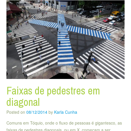
Faixas de pedestres em
diagonal
Posted on
08/12/2014
by
Karla Cunha
Comuns em Tóquio, onde o fluxo de pessoas é gigantesco, as
faixas de pedestres diagonais, ou em X, começam a ser