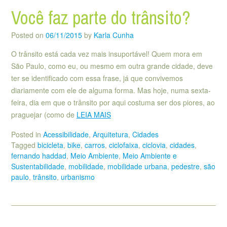
Você faz parte do trânsito?
Posted on
06/11/2015
by
Karla Cunha
O trânsito está cada vez mais insuportável! Quem mora em
São Paulo, como eu, ou mesmo em outra grande cidade, deve
ter se identificado com essa frase, já que convivemos
diariamente com ele de alguma forma. Mas hoje, numa sexta-
feira, dia em que o trânsito por aqui costuma ser dos piores, ao
praguejar (como de
LEIA MAIS
Posted in
Acessibilidade
,
Arquitetura
,
Cidades
Tagged
bicicleta
,
bike
,
carros
,
ciclofaixa
,
ciclovia
,
cidades
,
fernando haddad
,
Meio Ambiente
,
Meio Ambiente e
Sustentabilidade
,
mobilidade
,
mobilidade urbana
,
pedestre
,
são
paulo
,
trânsito
,
urbanismo