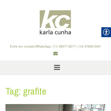
Skip
to
content
Entre em contato/WhatsApp: (11) 99377-8377 | (13) 97800-5451
Tag:
grafite