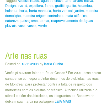
Tagged
Acessibilidade
,
água de chuva
,
arte
,
árvore nativa
,
Design
,
eve14
,
expoflora
,
flores
,
graffiti
,
grafite
,
holambra
,
holanda
,
horta
,
horta mandala
,
horta vertical
,
jardim
,
madeira
demolição
,
madeira origem controlada
,
mata atlântica
,
natureza
,
paisagismo
,
pomar
,
reaproveitamento de águas
pluviais
,
vaso
,
vasos
,
verde
Arte nas ruas
Posted on
16/11/2008
by
Karla Cunha
Vocês já ouviram falar em Peter Gibson? Em 2001, esse artista
canadense começou a pintar desenhos de bicicletas nas ruas
de Montreal, para protestar contra a falta de respeito dos
motoristas com os ciclistas no trânsito. A técnica utilizada é o
stêncil e além das bicicletas, os integrantes do Roadsworth
deixam sua marca na paisagem
LEIA MAIS