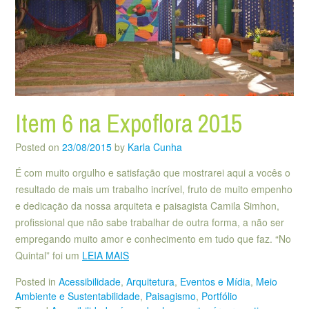
Item 6 na Expoflora 2015
Posted on
23/08/2015
by
Karla Cunha
É com muito orgulho e satisfação que mostrarei aqui a vocês o
resultado de mais um trabalho incrível, fruto de muito empenho
e dedicação da nossa arquiteta e paisagista Camila Simhon,
profissional que não sabe trabalhar de outra forma, a não ser
empregando muito amor e conhecimento em tudo que faz. “No
Quintal” foi um
LEIA MAIS
Posted in
Acessibilidade
,
Arquitetura
,
Eventos e Mídia
,
Meio
Ambiente e Sustentabilidade
,
Paisagismo
,
Portfólio