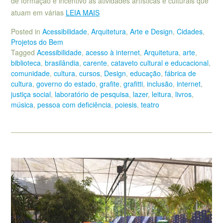
de formação e incentivo às atividades artísticas e culturais que
atuam em várias
LEIA MAIS
Posted in
Acessibilidade
,
Arquitetura
,
Arte e Design
,
Cidades
,
Projetos do Bem
Tagged
Acessibilidade
,
acesso à internet
,
Arquitetura
,
arte
,
biblioteca
,
brasilândia
,
carente
,
cataveto cultural e educacional
,
comunidade
,
cultura
,
cursos
,
Design
,
educação
,
fábrica de
cultura
,
governo do estado
,
grafite
,
grafitti
,
inclusão
,
internet
,
justiça social
,
laboratório de pesquisa
,
lazer
,
leitura
,
livros
,
música
,
pessoa com deficiência
,
poiesis
,
teatro