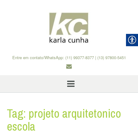
Skip
to
content
Entre em contato/WhatsApp: (11) 99377-8377 | (13) 97800-5451
Tag:
projeto arquitetonico
escola