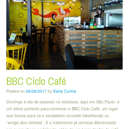
BBC Ciclo Café
Posted on
26/06/2017
by
Karla Cunha
Domingo é dia de passear na ciclofaixa, aqui em São Paulo, e
um ótimo pretexto para conhecer o BBC Ciclo Café, um lugar
que trouxe para cá o verdadeiro conceito bikefriendly ou
“amigo dos ciclistas”. E o tratamento já começa diferenciado