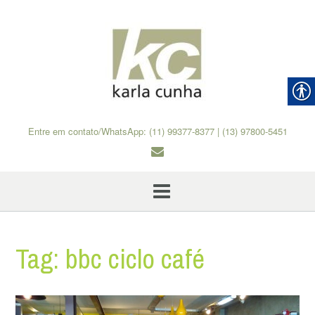
Skip
to
content
Entre em contato/WhatsApp: (11) 99377-8377 | (13) 97800-5451
Tag:
bbc ciclo café