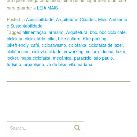
pra quem chega pedalando, além de um lugar dentro do café
para guardar a
LEIA MAIS
Posted in
Acessibilidade
,
Arquitetura
,
Cidades
,
Meio Ambiente
e Sustentabilidade
Tagged
alimentação
,
armário
,
Arquitetura
,
bbc
,
bbc ciclo café
,
bicicleta
,
bicicletário
,
bike
,
bike culture
,
bike parking
,
bikefriendly
,
café
,
cicloativismo
,
ciclofaixa
,
ciclofaixa de lazer
,
cicloturismo
,
ciclovia
,
cidade
,
coworking
,
cultura
,
ducha
,
lazer
,
locker
,
mapa ciclofaixa
,
mecânica
,
paraciclo
,
são paulo
,
turismo
,
urbanismo
,
vá de bike
,
vila mariana