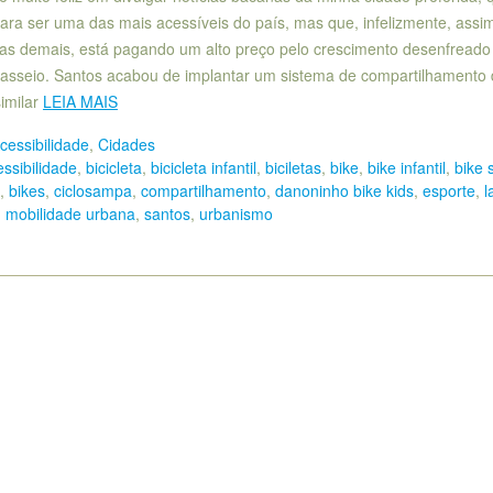
para ser uma das mais acessíveis do país, mas que, infelizmente, ass
das demais, está pagando um alto preço pelo crescimento desenfreado
passeio. Santos acabou de implantar um sistema de compartilhamento
similar
LEIA MAIS
cessibilidade
,
Cidades
ssibilidade
,
bicicleta
,
bicicleta infantil
,
biciletas
,
bike
,
bike infantil
,
bike
,
bikes
,
ciclosampa
,
compartilhamento
,
danoninho bike kids
,
esporte
,
l
,
mobilidade urbana
,
santos
,
urbanismo