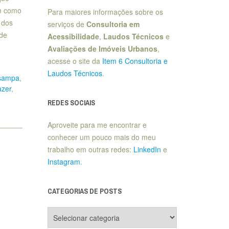
im como
Para maiores informações sobre os
 dos
serviços de
Consultoria em
 de
Acessibilidade
,
Laudos Técnicos
e
Avaliações de Imóveis Urbanos
,
acesse o site da
Item 6 Consultoria e
Laudos Técnicos
.
 sampa
,
azer
,
REDES SOCIAIS
Aproveite para me encontrar e
conhecer um pouco mais do meu
trabalho em outras redes:
LinkedIn
e
Instagram
.
CATEGORIAS DE POSTS
Categorias
de