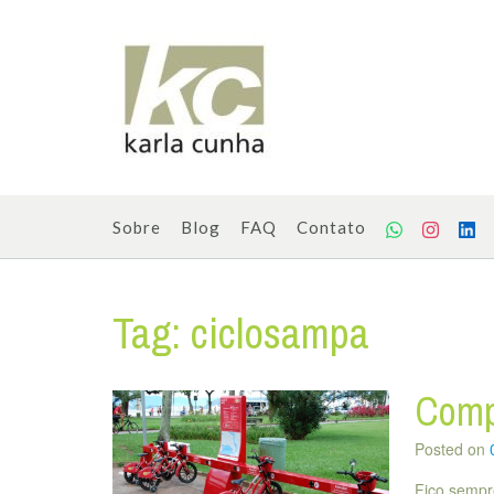
Skip
to
content
Sobre
Blog
FAQ
Contato
Tag:
ciclosampa
Compa
Posted on
Fico sempre