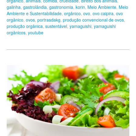
orgânico
,
animais
,
comida
,
crueldade
,
direito dos animais
,
galinha
,
gastrolândia
,
gastronomia
,
korin
,
Meio Ambiente
,
Meio
Ambiente e Sustentabilidade
,
orgânico
,
ovo
,
ovo caipira
,
ovo
orgânico
,
ovos
,
portrasdakg
,
produção convencional de ovos
,
produção orgânica
,
sustentável
,
yamaguishi
,
yamaguishi
orgânicos
,
youtube