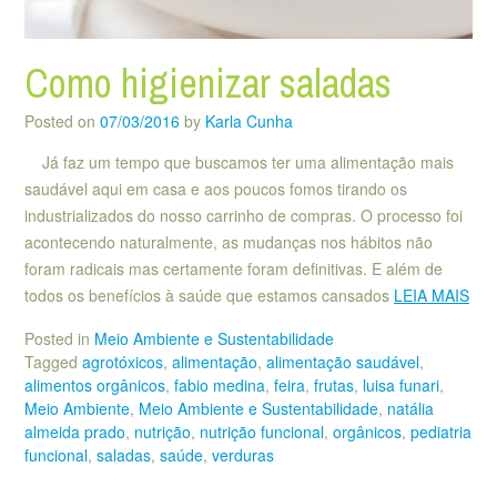
Como higienizar saladas
Posted on
07/03/2016
by
Karla Cunha
Já faz um tempo que buscamos ter uma alimentação mais
saudável aqui em casa e aos poucos fomos tirando os
industrializados do nosso carrinho de compras. O processo foi
acontecendo naturalmente, as mudanças nos hábitos não
foram radicais mas certamente foram definitivas. E além de
todos os benefícios à saúde que estamos cansados
LEIA MAIS
Posted in
Meio Ambiente e Sustentabilidade
Tagged
agrotóxicos
,
alimentação
,
alimentação saudável
,
alimentos orgânicos
,
fabio medina
,
feira
,
frutas
,
luisa funari
,
Meio Ambiente
,
Meio Ambiente e Sustentabilidade
,
natália
almeida prado
,
nutrição
,
nutrição funcional
,
orgânicos
,
pediatria
funcional
,
saladas
,
saúde
,
verduras