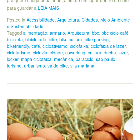
pra quem chega pedalando, além de um lugar dentro do café
para guardar a
LEIA MAIS
Posted in
Acessibilidade
,
Arquitetura
,
Cidades
,
Meio Ambiente
e Sustentabilidade
Tagged
alimentação
,
armário
,
Arquitetura
,
bbc
,
bbc ciclo café
,
bicicleta
,
bicicletário
,
bike
,
bike culture
,
bike parking
,
bikefriendly
,
café
,
cicloativismo
,
ciclofaixa
,
ciclofaixa de lazer
,
cicloturismo
,
ciclovia
,
cidade
,
coworking
,
cultura
,
ducha
,
lazer
,
locker
,
mapa ciclofaixa
,
mecânica
,
paraciclo
,
são paulo
,
turismo
,
urbanismo
,
vá de bike
,
vila mariana