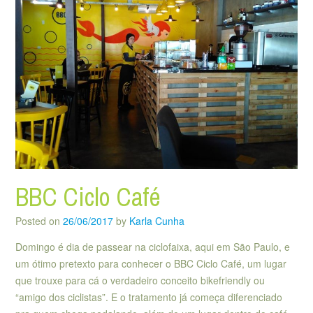
BBC Ciclo Café
Posted on
26/06/2017
by
Karla Cunha
Domingo é dia de passear na ciclofaixa, aqui em São Paulo, e
um ótimo pretexto para conhecer o BBC Ciclo Café, um lugar
que trouxe para cá o verdadeiro conceito bikefriendly ou
“amigo dos ciclistas”. E o tratamento já começa diferenciado