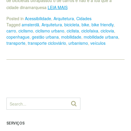
de bicicletas ultrapassou o de carros e não é à toa que a
cidade dinamarquesa
LEIA MAIS
Posted in
Acessibilidade
,
Arquitetura
,
Cidades
Tagged
amsterdã
,
Arquitetura
,
bicicleta
,
bike
,
bike friendly
,
carro
,
ciclismo
,
ciclismo urbano
,
ciclista
,
ciclofaixa
,
ciclovia
,
copenhague
,
gestão urbana
,
mobilidade
,
mobilidade urbana
,
transporte
,
transporte cicloviário
,
urbanismo
,
veículos
SERVIÇOS