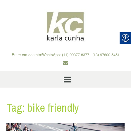
Skip
to
content
Entre em contato/WhatsApp: (11) 99377-8377 | (13) 97800-5451
Tag:
bike friendly