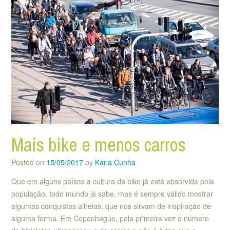
Mais bike e menos carros
Posted on
15/05/2017
by
Karla Cunha
Que em alguns países a cultura da bike já está absorvida pela
população, todo mundo já sabe, mas é sempre válido mostrar
algumas conquistas alheias, que nos sirvam de inspiração de
alguma forma. Em Copenhague, pela primeira vez o número