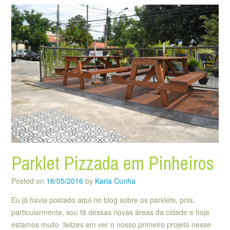
Parklet Pizzada em Pinheiros
Posted on
18/05/2016
by
Karla Cunha
Eu já havia postado aqui no blog sobre os parklets, pois,
particularmente, sou fã dessas novas áreas da cidade e hoje
estamos muito felizes em ver o nosso primeiro projeto nesse