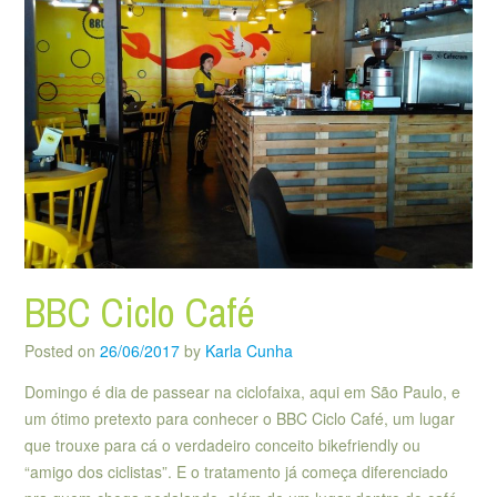
BBC Ciclo Café
Posted on
26/06/2017
by
Karla Cunha
Domingo é dia de passear na ciclofaixa, aqui em São Paulo, e
um ótimo pretexto para conhecer o BBC Ciclo Café, um lugar
que trouxe para cá o verdadeiro conceito bikefriendly ou
“amigo dos ciclistas”. E o tratamento já começa diferenciado