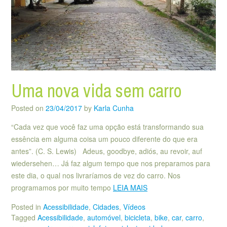
Uma nova vida sem carro
Posted on
23/04/2017
by
Karla Cunha
“Cada vez que você faz uma opção está transformando sua
essência em alguma coisa um pouco diferente do que era
antes”. (C. S. Lewis) Adeus, goodbye, adiós, au revoir, auf
wiedersehen… Já faz algum tempo que nos preparamos para
este dia, o qual nos livraríamos de vez do carro. Nos
programamos por muito tempo
LEIA MAIS
Posted in
Acessibilidade
,
Cidades
,
Vídeos
Tagged
Acessibilidade
,
automóvel
,
bicicleta
,
bike
,
car
,
carro
,