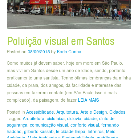
Poluição visual em Santos
Posted on
08/09/2015
by
Karla Cunha
Como muitos já devem saber, hoje em moro em São Paulo,
mas vivi em Santos desde um ano de idade, sendo, portanto,
praticamente uma santista. Tenho ótimas lembranças da minha
cidade, da praia, dos amigos, da facilidade e interesse das
pessoas em fazerem contato (em São Paulo isso é mais
complicado), da paisagem, de fazer
LEIA MAIS
Posted in
Acessibilidade
,
Arquitetura
,
Arte e Design
,
Cidades
Tagged
Arquitetura
,
ciclofaixa
,
ciclovia
,
cidade
,
cinto de
segurança
,
comunicação visual
,
conforto visual
,
fernando
haddad
,
gilberto kassab
,
le cidade limpa
,
letreiros
,
Meio
Ambiente
,
Meio Ambiente e Sustentabilidade
,
mobilidade