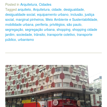
Posted in
Arquitetura
,
Cidades
Tagged
arquiteto
,
Arquitetura
,
cidade
,
desigualdade
,
desigualdade social
,
equipamento urbano
,
inclusão
,
justiça
social
,
marginal pinheiros
,
Meio Ambiente e Sustentabilidade
,
mobilidade urbana
,
periferia
,
privilégios
,
são paulo
,
segregação
,
segregação urbana
,
shopping
,
shopping cidade
jardim
,
sociedade
,
trânsito
,
transporte coletivo
,
transporte
público
,
urbanismo