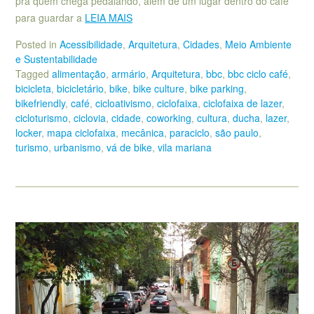
pra quem chega pedalando, além de um lugar dentro do café
para guardar a
LEIA MAIS
Posted in
Acessibilidade
,
Arquitetura
,
Cidades
,
Meio Ambiente
e Sustentabilidade
Tagged
alimentação
,
armário
,
Arquitetura
,
bbc
,
bbc ciclo café
,
bicicleta
,
bicicletário
,
bike
,
bike culture
,
bike parking
,
bikefriendly
,
café
,
cicloativismo
,
ciclofaixa
,
ciclofaixa de lazer
,
cicloturismo
,
ciclovia
,
cidade
,
coworking
,
cultura
,
ducha
,
lazer
,
locker
,
mapa ciclofaixa
,
mecânica
,
paraciclo
,
são paulo
,
turismo
,
urbanismo
,
vá de bike
,
vila mariana