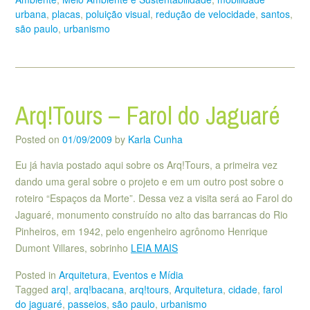
urbana
,
placas
,
poluição visual
,
redução de velocidade
,
santos
,
são paulo
,
urbanismo
Arq!Tours – Farol do Jaguaré
Posted on
01/09/2009
by
Karla Cunha
Eu já havia postado aqui sobre os Arq!Tours, a primeira vez
dando uma geral sobre o projeto e em um outro post sobre o
roteiro “Espaços da Morte”. Dessa vez a visita será ao Farol do
Jaguaré, monumento construído no alto das barrancas do Rio
Pinheiros, em 1942, pelo engenheiro agrônomo Henrique
Dumont Villares, sobrinho
LEIA MAIS
Posted in
Arquitetura
,
Eventos e Mídia
Tagged
arq!
,
arq!bacana
,
arq!tours
,
Arquitetura
,
cidade
,
farol
do jaguaré
,
passeios
,
são paulo
,
urbanismo