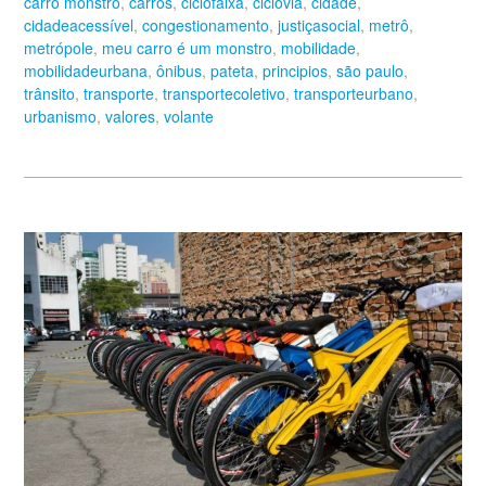
carro monstro
,
carros
,
ciclofaixa
,
ciclovia
,
cidade
,
cidadeacessível
,
congestionamento
,
justiçasocial
,
metrô
,
metrópole
,
meu carro é um monstro
,
mobilidade
,
mobilidadeurbana
,
ônibus
,
pateta
,
principios
,
são paulo
,
trânsito
,
transporte
,
transportecoletivo
,
transporteurbano
,
urbanismo
,
valores
,
volante