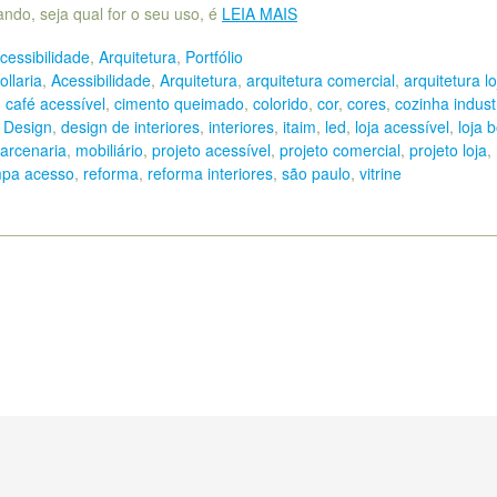
ando, seja qual for o seu uso, é
LEIA MAIS
cessibilidade
,
Arquitetura
,
Portfólio
ollaria
,
Acessibilidade
,
Arquitetura
,
arquitetura comercial
,
arquitetura lo
,
café acessível
,
cimento queimado
,
colorido
,
cor
,
cores
,
cozinha industr
,
Design
,
design de interiores
,
interiores
,
itaim
,
led
,
loja acessível
,
loja 
arcenaria
,
mobiliário
,
projeto acessível
,
projeto comercial
,
projeto loja
,
pa acesso
,
reforma
,
reforma interiores
,
são paulo
,
vitrine