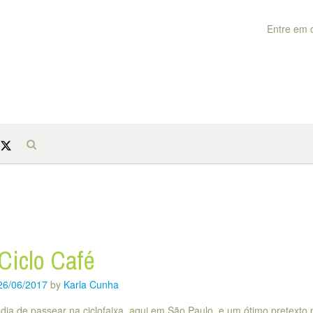
Entre em 
Ciclo Café
26/06/2017
by
Karla Cunha
dia de passear na ciclofaixa, aqui em São Paulo, e um ótimo pretexto 