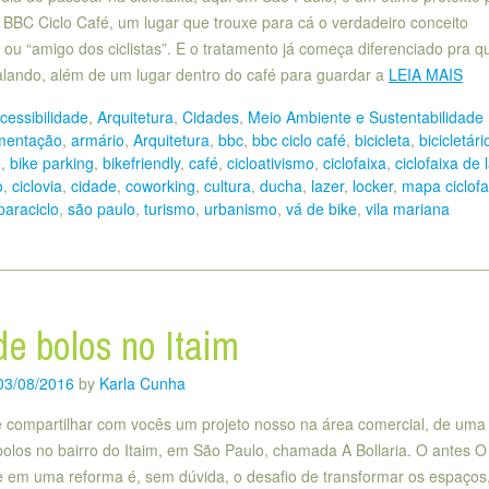
 BBC Ciclo Café, um lugar que trouxe para cá o verdadeiro conceito
y ou “amigo dos ciclistas”. E o tratamento já começa diferenciado pra 
lando, além de um lugar dentro do café para guardar a
LEIA MAIS
cessibilidade
,
Arquitetura
,
Cidades
,
Meio Ambiente e Sustentabilidade
imentação
,
armário
,
Arquitetura
,
bbc
,
bbc ciclo café
,
bicicleta
,
bicicletári
e
,
bike parking
,
bikefriendly
,
café
,
cicloativismo
,
ciclofaixa
,
ciclofaixa de 
o
,
ciclovia
,
cidade
,
coworking
,
cultura
,
ducha
,
lazer
,
locker
,
mapa ciclofa
paraciclo
,
são paulo
,
turismo
,
urbanismo
,
vá de bike
,
vila mariana
de bolos no Itaim
03/08/2016
by
Karla Cunha
e compartilhar com vocês um projeto nosso na área comercial, de uma 
bolos no bairro do Itaim, em São Paulo, chamada A Bollaria. O antes O
 em uma reforma é, sem dúvida, o desafio de transformar os espaços,