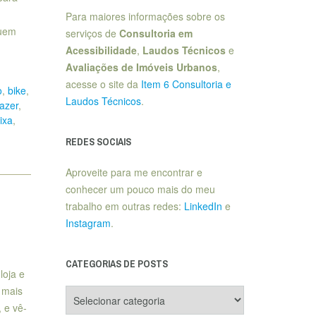
Para maiores informações sobre os
quem
serviços de
Consultoria em
Acessibilidade
,
Laudos Técnicos
e
Avaliações de Imóveis Urbanos
,
acesse o site da
Item 6 Consultoria e
o
,
bike
,
Laudos Técnicos
.
lazer
,
ixa
,
REDES SOCIAIS
Aproveite para me encontrar e
conhecer um pouco mais do meu
trabalho em outras redes:
LinkedIn
e
Instagram
.
CATEGORIAS DE POSTS
loja e
 mais
Categorias
de
 e vê-