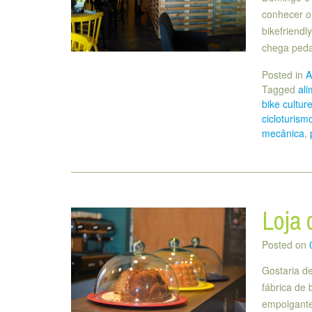
conhecer o
bikefriendl
chega peda
Posted in
A
Tagged
al
bike cultur
cicloturism
mecânica
,
Loja 
Posted on
Gostaria d
fábrica de 
empolgante