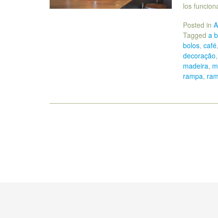
los funcion
Posted in
A
Tagged
a b
bolos
,
café
decoração
madeira
,
m
rampa
,
ram