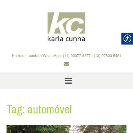
Skip
to
content
Entre em contato/WhatsApp: (11) 99377-8377 | (13) 97800-5451
Tag:
automóvel