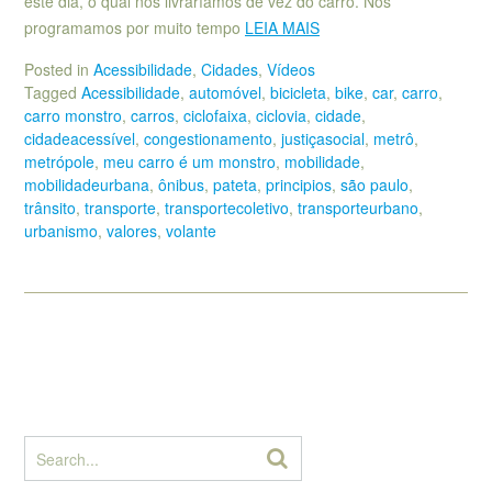
este dia, o qual nos livraríamos de vez do carro. Nos
programamos por muito tempo
LEIA MAIS
Posted in
Acessibilidade
,
Cidades
,
Vídeos
Tagged
Acessibilidade
,
automóvel
,
bicicleta
,
bike
,
car
,
carro
,
carro monstro
,
carros
,
ciclofaixa
,
ciclovia
,
cidade
,
cidadeacessível
,
congestionamento
,
justiçasocial
,
metrô
,
metrópole
,
meu carro é um monstro
,
mobilidade
,
mobilidadeurbana
,
ônibus
,
pateta
,
principios
,
são paulo
,
trânsito
,
transporte
,
transportecoletivo
,
transporteurbano
,
urbanismo
,
valores
,
volante