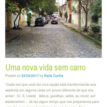
Uma nova vida sem carro
Posted on
23/04/2017
by
Karla Cunha
“Cada vez que você faz uma opção está transformando sua
essência em alguma coisa um pouco diferente do que era
antes”. (C. S. Lewis) Adeus, goodbye, adiós, au revoir, auf
wiedersehen… Já faz algum tempo que nos preparamos para