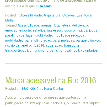
programamos com mais de um ano de antecedência para o
evento e assim que
LEIA MAIS
Posted in
Acessibilidade
,
Arquitetura
,
Cidades
,
Eventos e
Mídia
Tagged
Acessibilidade
,
arenas
,
Arquitetura
,
deficiência
,
emocao
,
esporte
,
estádios
,
ingressos
,
jogos olímpicos
,
jogos
paralimpicos
,
lazer
,
mobilidade
,
mobilidade reduzida
,
mobilidadeurbana
,
olimpíadas
,
paralimpiadas
,
parque olimpico
,
rio
,
rio de janeiro
,
rio2016
,
superacao
,
transporte
,
transportepublico
,
turismo
,
urbanismo
,
usain bolt
,
voluntarios
Marca acessível na Rio 2016
Posted on
16/01/2012
by
Karla Cunha
Após um processo de cinco meses que contou com a
participação de 139 agências nacionais, o Comitê Paralímpico