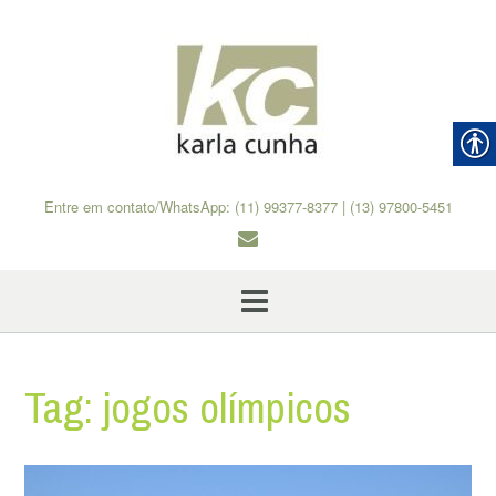
Skip
to
content
Entre em contato/WhatsApp: (11) 99377-8377 | (13) 97800-5451
Tag:
jogos olímpicos