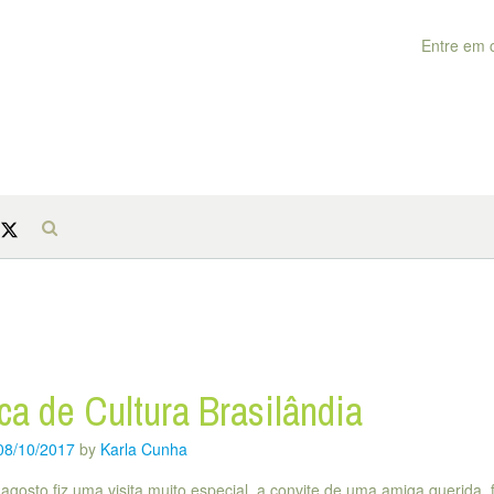
Entre em 
ca de Cultura Brasilândia
08/10/2017
by
Karla Cunha
gosto fiz uma visita muito especial, a convite de uma amiga querida, f