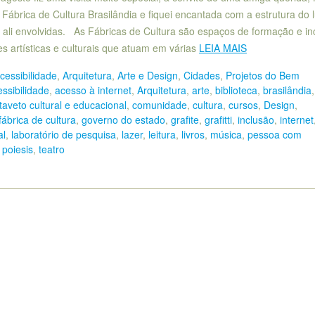
Fábrica de Cultura Brasilândia e fiquei encantada com a estrutura do 
 ali envolvidas. As Fábricas de Cultura são espaços de formação e in
es artísticas e culturais que atuam em várias
LEIA MAIS
cessibilidade
,
Arquitetura
,
Arte e Design
,
Cidades
,
Projetos do Bem
ssibilidade
,
acesso à internet
,
Arquitetura
,
arte
,
biblioteca
,
brasilândia
,
taveto cultural e educacional
,
comunidade
,
cultura
,
cursos
,
Design
,
fábrica de cultura
,
governo do estado
,
grafite
,
grafitti
,
inclusão
,
internet
al
,
laboratório de pesquisa
,
lazer
,
leitura
,
livros
,
música
,
pessoa com
,
poiesis
,
teatro