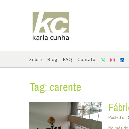
Skip
to
content
Sobre
Blog
FAQ
Contato
Tag:
carente
Fábri
Posted on
No mês de a