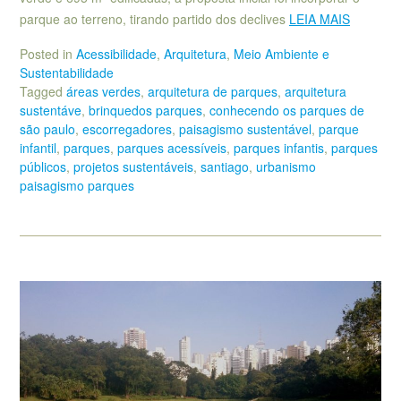
parque ao terreno, tirando partido dos declives
LEIA MAIS
Posted in
Acessibilidade
,
Arquitetura
,
Meio Ambiente e
Sustentabilidade
Tagged
áreas verdes
,
arquitetura de parques
,
arquitetura
sustentáve
,
brinquedos parques
,
conhecendo os parques de
são paulo
,
escorregadores
,
paisagismo sustentável
,
parque
infantil
,
parques
,
parques acessíveis
,
parques infantis
,
parques
públicos
,
projetos sustentáveis
,
santiago
,
urbanismo
paisagismo parques