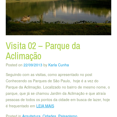
Visita 02 – Parque da
Aclimação
Posted on
22/09/2013
by
Karla Cunha
Seguindo com as visitas, como apresentado no post
Conhecendo os Parques de São Paulo, hoje é a vez do
Parque da Aclimação. Localizado no bairro de mesmo nome, o
parque, que já se chamou Jardim da Aclimação e que atraía
pessoas de todos os pontos da cidade em busca de lazer, hoje
é frequentado em
LEIA MAIS
Posted in
Arquitetura
,
Cidades
,
Paisagismo