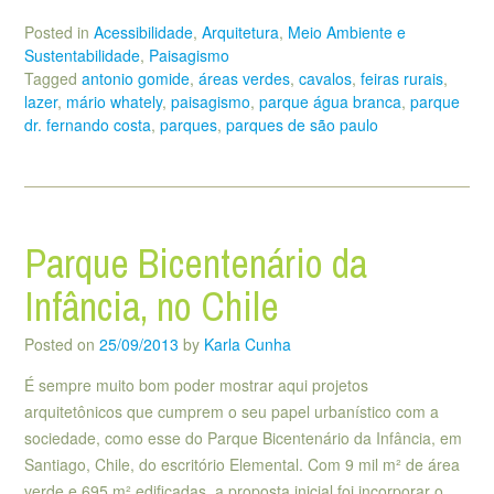
Posted in
Acessibilidade
,
Arquitetura
,
Meio Ambiente e
Sustentabilidade
,
Paisagismo
Tagged
antonio gomide
,
áreas verdes
,
cavalos
,
feiras rurais
,
lazer
,
mário whately
,
paisagismo
,
parque água branca
,
parque
dr. fernando costa
,
parques
,
parques de são paulo
Parque Bicentenário da
Infância, no Chile
Posted on
25/09/2013
by
Karla Cunha
É sempre muito bom poder mostrar aqui projetos
arquitetônicos que cumprem o seu papel urbanístico com a
sociedade, como esse do Parque Bicentenário da Infância, em
Santiago, Chile, do escritório Elemental. Com 9 mil m² de área
verde e 695 m² edificadas, a proposta inicial foi incorporar o