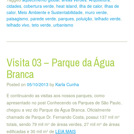
cidades
,
cobertura verde
,
heat island
,
ilha de calor
,
ilhas de
calor
,
Meio Ambiente e Sustentabilidade
,
muro verde
,
paisagismo
,
parede verde
,
parques
,
poluição
,
telhado verde
,
telhado vivo
,
teto verde
,
urbanismo
Visita 03 – Parque da Água
Branca
Posted on
05/10/2013
by
Karla Cunha
E continuando as visitas aos nossos parques, como
apresentado no post Conhecendo os Parques de São Paulo,
chegou a vez do Parque da Água Branca. Oficialmente
chamado de Parque Dr. Fernando Costa, possui 137 mil m²
totais, sendo 79 mil m² de áreas verdes, 27 mil m² de áreas
edificadas e 30 mil m² de
LEIA MAIS