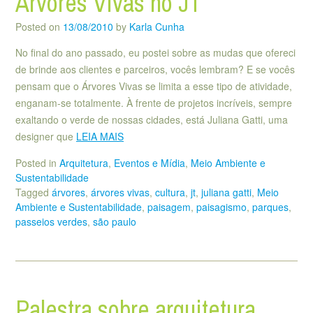
Árvores Vivas no JT
Posted on
13/08/2010
by
Karla Cunha
No final do ano passado, eu postei sobre as mudas que ofereci
de brinde aos clientes e parceiros, vocês lembram? E se vocês
pensam que o Árvores Vivas se limita a esse tipo de atividade,
enganam-se totalmente. À frente de projetos incríveis, sempre
exaltando o verde de nossas cidades, está Juliana Gatti, uma
designer que
LEIA MAIS
Posted in
Arquitetura
,
Eventos e Mídia
,
Meio Ambiente e
Sustentabilidade
Tagged
árvores
,
árvores vivas
,
cultura
,
jt
,
juliana gatti
,
Meio
Ambiente e Sustentabilidade
,
paisagem
,
paisagismo
,
parques
,
passeios verdes
,
são paulo
Palestra sobre arquitetura