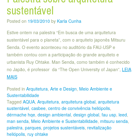
sustentável
Posted on
19/03/2010
by
Karla Cunha
Estive ontem na palestra “Em busca de uma arquitetura
sustentável para o planeta”, com o arquiteto japonês Mitsuru
Senda. O evento aconteceu no auditório da FAU-USP e
também contou com a participação do grande arquiteto e
urbanista Ruy Ohtake. Man Senda, como também é conhecido
no Japão, é professor da “The Open University of Japan”,
LEIA
MAIS
Posted in
Arquitetura
,
Arte e Design
,
Meio Ambiente e
Sustentabilidade
Tagged
AQUA
,
Arquitetura
,
arquitetura global
,
arquitetura
sustentável
,
casbee
,
centro de convivência heliópolis
,
dérmache hqe
,
design ambiental
,
design global
,
fau usp
,
leed
,
man senda
,
Meio Ambiente e Sustentabilidade
,
mitsuru senda
,
palestra
,
parques
,
projetos sustentáveis
,
revitalização
heliópolis
,
ruy ohtake