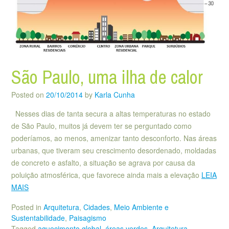
São Paulo, uma ilha de calor
Posted on
20/10/2014
by
Karla Cunha
Nesses dias de tanta secura a altas temperaturas no estado
de São Paulo, muitos já devem ter se perguntado como
poderíamos, ao menos, amenizar tanto desconforto. Nas áreas
urbanas, que tiveram seu crescimento desordenado, moldadas
de concreto e asfalto, a situação se agrava por causa da
poluição atmosférica, que favorece ainda mais a elevação
LEIA
MAIS
Posted in
Arquitetura
,
Cidades
,
Meio Ambiente e
Sustentabilidade
,
Paisagismo
Tagged
aquecimento global
,
áreas verdes
,
Arquitetura
,