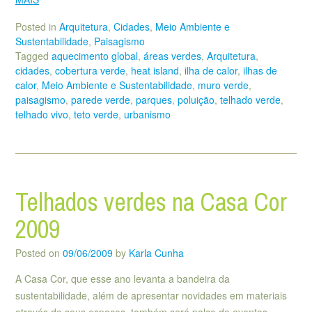
Posted in
Arquitetura
,
Cidades
,
Meio Ambiente e
Sustentabilidade
,
Paisagismo
Tagged
aquecimento global
,
áreas verdes
,
Arquitetura
,
cidades
,
cobertura verde
,
heat island
,
ilha de calor
,
ilhas de
calor
,
Meio Ambiente e Sustentabilidade
,
muro verde
,
paisagismo
,
parede verde
,
parques
,
poluição
,
telhado verde
,
telhado vivo
,
teto verde
,
urbanismo
Telhados verdes na Casa Cor
2009
Posted on
09/06/2009
by
Karla Cunha
A Casa Cor, que esse ano levanta a bandeira da
sustentabilidade, além de apresentar novidades em materiais
através de seus espaços, também será palco de eventos