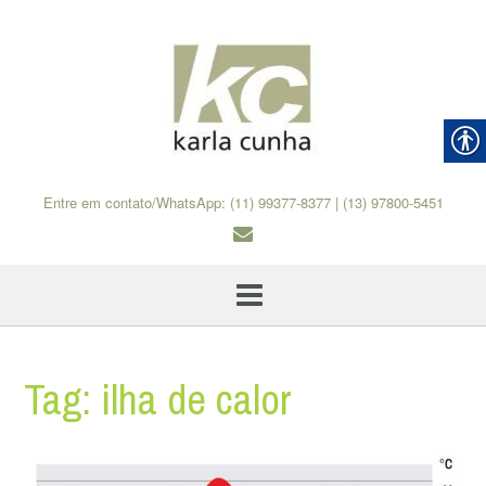
Skip
to
content
Entre em contato/WhatsApp: (11) 99377-8377 | (13) 97800-5451
Tag:
ilha de calor