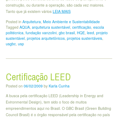
construção, ou durante a operação, são cada vez maiores.
Tanto que já existem vários
LEIA MAIS
Posted in
Arquitetura
,
Meio Ambiente e Sustentabilidade
Tagged
AQUA
,
arquitetura sustentável
,
certificação
,
escola
politécnica
,
fundação vanzolini
,
gbc brasil
,
HQE
,
leed
,
projeto
sustentável
,
projetos arquitetônicos
,
projetos sustentáveis
,
usgbc
,
usp
Certificação LEED
Posted on
06/02/2009
by
Karla Cunha
A busca pela certificação LEED (Leadership in Energy and
Evironmental Design), tem sido o foco de muitos
empreendimentos aqui no Brasil. O GBC Brasil (Green Building
Council Brasil) é o órgão responsável pela certificação no país