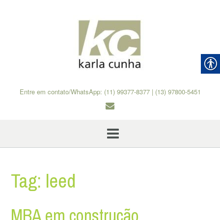
Skip
to
content
Entre em contato/WhatsApp: (11) 99377-8377 | (13) 97800-5451
Tag:
leed
MBA em construção