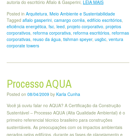
autoria do escritório Aflalo & Gasperini,
LEIA MAIS
Posted in
Arquitetura
,
Meio Ambiente e Sustentabilidade
Tagged
aflalo gasperini
,
camargo corrêa
,
edifício escritórios
,
eficiência energética
,
fsc
,
leed
,
projeto corporativo
,
projetos
corporativos
,
reforma corporativa
,
reforma escritórios
,
reformas
corporativas
,
reuso da água
,
tishman speyer
,
usgbc
,
ventura
corporate towers
Processo AQUA
Posted on
08/04/2009
by
Karla Cunha
Você já ouviu falar no AQUA? A Certificação da Construção
Sustentável – Processo AQUA (Alta Qualidade Ambiental) é o
primeiro referencial técnico brasileiro para construções
sustentáveis. As preocupações com os impactos ambientais
gerados pelos edifícios, durante as fases de planejamento e