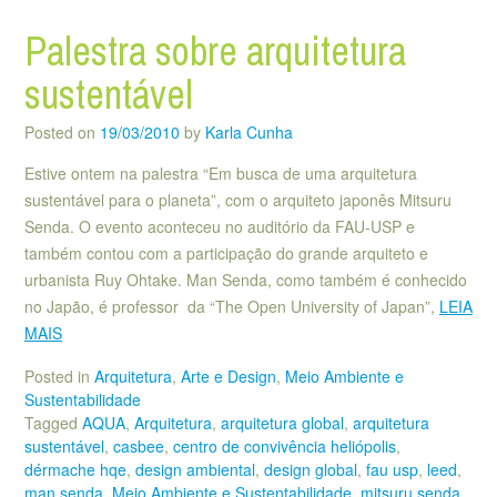
Palestra sobre arquitetura
sustentável
Posted on
19/03/2010
by
Karla Cunha
Estive ontem na palestra “Em busca de uma arquitetura
sustentável para o planeta”, com o arquiteto japonês Mitsuru
Senda. O evento aconteceu no auditório da FAU-USP e
também contou com a participação do grande arquiteto e
urbanista Ruy Ohtake. Man Senda, como também é conhecido
no Japão, é professor da “The Open University of Japan”,
LEIA
MAIS
Posted in
Arquitetura
,
Arte e Design
,
Meio Ambiente e
Sustentabilidade
Tagged
AQUA
,
Arquitetura
,
arquitetura global
,
arquitetura
sustentável
,
casbee
,
centro de convivência heliópolis
,
dérmache hqe
,
design ambiental
,
design global
,
fau usp
,
leed
,
man senda
,
Meio Ambiente e Sustentabilidade
,
mitsuru senda
,