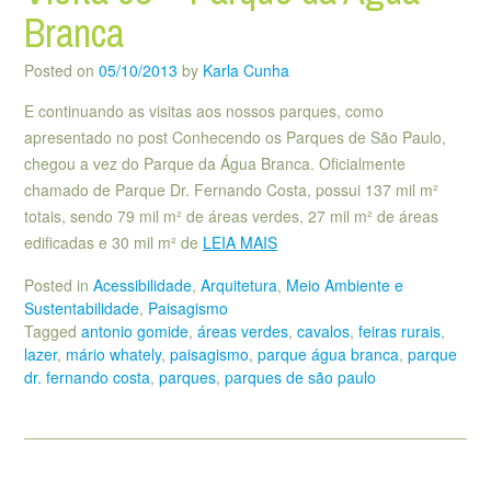
Branca
Posted on
05/10/2013
by
Karla Cunha
E continuando as visitas aos nossos parques, como
apresentado no post Conhecendo os Parques de São Paulo,
chegou a vez do Parque da Água Branca. Oficialmente
chamado de Parque Dr. Fernando Costa, possui 137 mil m²
totais, sendo 79 mil m² de áreas verdes, 27 mil m² de áreas
edificadas e 30 mil m² de
LEIA MAIS
Posted in
Acessibilidade
,
Arquitetura
,
Meio Ambiente e
Sustentabilidade
,
Paisagismo
Tagged
antonio gomide
,
áreas verdes
,
cavalos
,
feiras rurais
,
lazer
,
mário whately
,
paisagismo
,
parque água branca
,
parque
dr. fernando costa
,
parques
,
parques de são paulo