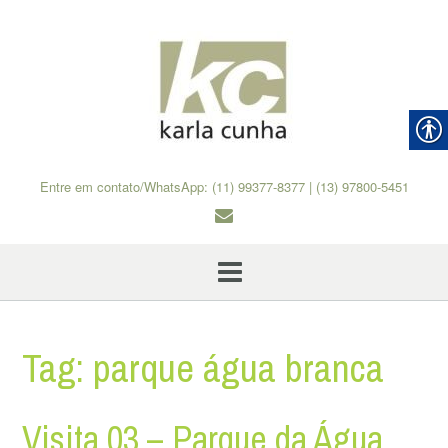
Skip
to
content
Entre em contato/WhatsApp: (11) 99377-8377 | (13) 97800-5451
Tag:
parque água branca
Visita 03 – Parque da Água