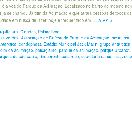
e é a vez do Parque da Aclimação. Localizado no bairro de mesmo no
e já se chamou Jardim da Aclimação e que atraía pessoas de todos os
cidade em busca de lazer, hoje é frequentado em
LEIA MAIS
rquitetura
,
Cidades
,
Paisagismo
eas verdes
,
Associação de Defesa do Parque da Aclimação
,
biblioteca
,
antarctica
,
condephaat
,
Estádio Municipal Jack Marin
,
grupo antarctica
rdim da aclimação
,
paisagismo
,
parque da aclimação
,
parque urbano'
,
arques de são paulo
,
rinoceronte cacareco
,
secretaria da cultura
,
zooló