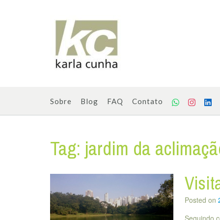
Skip
to
content
Sobre
Blog
FAQ
Contato
Tag:
jardim da aclimaçã
Visit
Posted on
Seguindo c