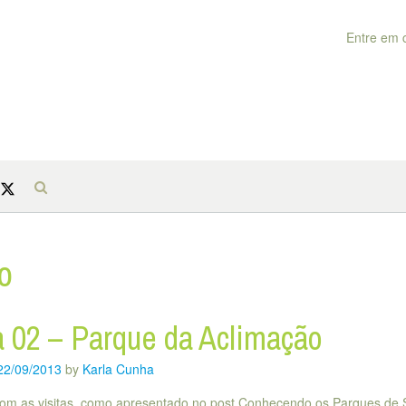
Entre em 
o
a 02 – Parque da Aclimação
22/09/2013
by
Karla Cunha
om as visitas, como apresentado no post Conhecendo os Parques de