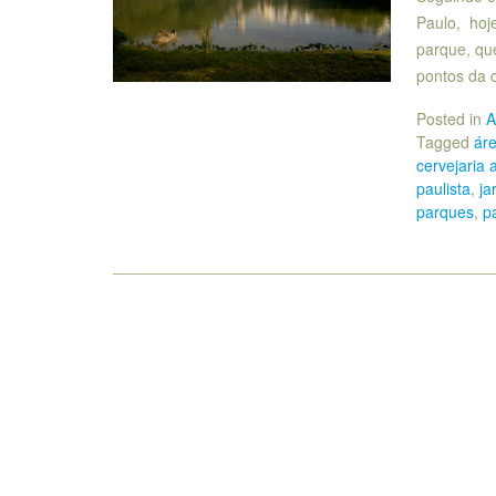
Paulo, hoj
parque, qu
pontos da 
Posted in
A
Tagged
ár
cervejaria 
paulista
,
ja
parques
,
p