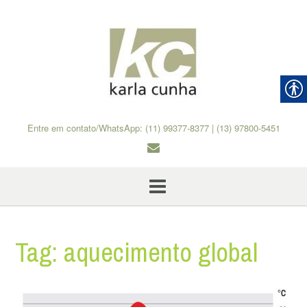
Skip
to
content
Entre em contato/WhatsApp: (11) 99377-8377 | (13) 97800-5451
Tag:
aquecimento global