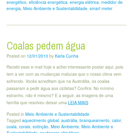
energético
,
eficiência energética
,
energia elétrica
,
medidor de
energia
,
Meio Ambiente e Sustentabilidade
,
smart meter
Coalas pedem água
Posted on
12/01/2010
by
Karla Cunha
Recebi esse e-mail hoje e achei interessante postar aqui, pois
tem a ver com as mudanças malucas que o nosso clima vem
sofrendo. Vocês acreditam que na Austrállia, os coalas
passaram a pedir água aos ciclistas? Confira: No mínimo
estranho, não é mesmo? E a seguir, as imagens de uma
família que resolveu deixar uma
LEIA MAIS
Posted in
Meio Ambiente e Sustentabilidade
Tagged
aquecimento global
,
austrália
,
branqueamento
,
calor
,
coala
,
corais
,
extinção
,
Meio Ambiente
,
Meio Ambiente e
Sustentabilidade
,
mudanças climáticas