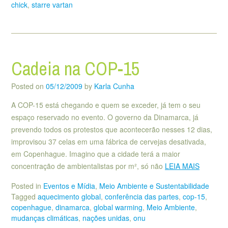
chick
,
starre vartan
Cadeia na COP-15
Posted on
05/12/2009
by
Karla Cunha
A COP-15 está chegando e quem se exceder, já tem o seu
espaço reservado no evento. O governo da Dinamarca, já
prevendo todos os protestos que acontecerão nesses 12 dias,
improvisou 37 celas em uma fábrica de cervejas desativada,
em Copenhague. Imagino que a cidade terá a maior
concentração de ambientalistas por m², só não
LEIA MAIS
Posted in
Eventos e Mídia
,
Meio Ambiente e Sustentabilidade
Tagged
aquecimento global
,
conferência das partes
,
cop-15
,
copenhague
,
dinamarca
,
global warming
,
Meio Ambiente
,
mudanças climáticas
,
nações unidas
,
onu