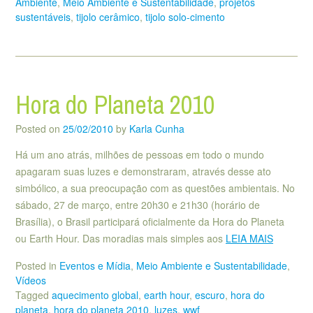
Ambiente
,
Meio Ambiente e Sustentabilidade
,
projetos
sustentáveis
,
tijolo cerâmico
,
tijolo solo-cimento
Hora do Planeta 2010
Posted on
25/02/2010
by
Karla Cunha
Há um ano atrás, milhões de pessoas em todo o mundo
apagaram suas luzes e demonstraram, através desse ato
simbólico, a sua preocupação com as questões ambientais. No
sábado, 27 de março, entre 20h30 e 21h30 (horário de
Brasília), o Brasil participará oficialmente da Hora do Planeta
ou Earth Hour. Das moradias mais simples aos
LEIA MAIS
Posted in
Eventos e Mídia
,
Meio Ambiente e Sustentabilidade
,
Vídeos
Tagged
aquecimento global
,
earth hour
,
escuro
,
hora do
planeta
,
hora do planeta 2010
,
luzes
,
wwf