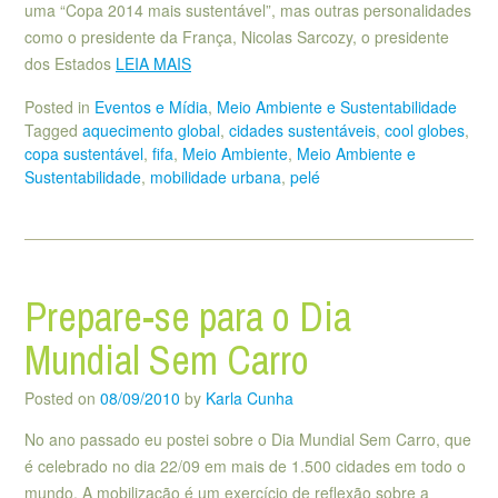
uma “Copa 2014 mais sustentável”, mas outras personalidades
como o presidente da França, Nicolas Sarcozy, o presidente
dos Estados
LEIA MAIS
Posted in
Eventos e Mídia
,
Meio Ambiente e Sustentabilidade
Tagged
aquecimento global
,
cidades sustentáveis
,
cool globes
,
copa sustentável
,
fifa
,
Meio Ambiente
,
Meio Ambiente e
Sustentabilidade
,
mobilidade urbana
,
pelé
Prepare-se para o Dia
Mundial Sem Carro
Posted on
08/09/2010
by
Karla Cunha
No ano passado eu postei sobre o Dia Mundial Sem Carro, que
é celebrado no dia 22/09 em mais de 1.500 cidades em todo o
mundo. A mobilização é um exercício de reflexão sobre a